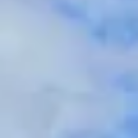
Château de Meursault
Château de Pommard
Château de Saint Aubin
Cité des vins Beaune
Domaine Besancenot
Domaine Borgnat
Domaine Chanson
Domaine de Montmain
Veuve Ambal
Cadeau dégustation vin Bourgogne
Carte Cadeau
Cours d'oenologie Beaune