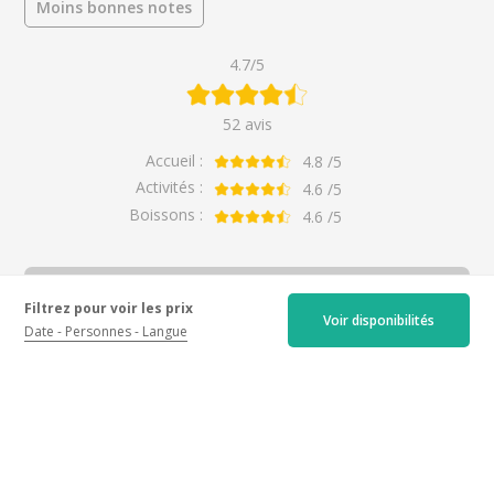
Moins bonnes notes
4.7/5
52 avis
Accueil :
4.8
/5
Activités :
4.6
/5
Boissons :
4.6
/5
Activité
Filtrez pour voir les prix
Voir disponibilités
Toutes
Date
Personnes
Langue
Occasion
Estivale
Toutes
Grands Terroirs
En couple
Excellent tour and tasting
experience
Entre amis
Par
Patrick
pour
Grands Terroirs
il y a 5 mois
En famille
5.0