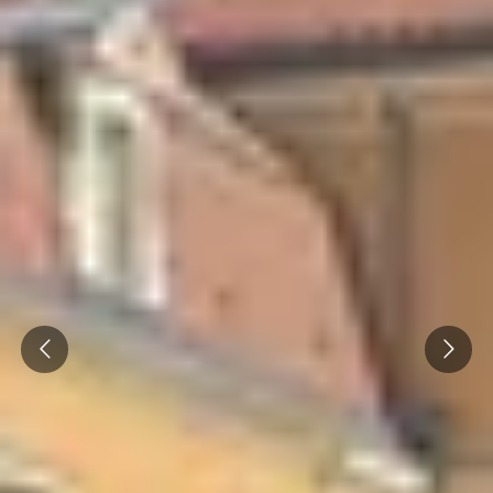
Roussillon
Visite rhumerie Martinique
Visite cave & dégustation vin Poitou Charentes
Domaines viticoles Provence
Visite cave & dégustation vin Savoie
Visite cave & dégustation vin Sud Ouest
Visite cave & dégustation vin Val de Loire
Visite cave & dégustation vin Vallée du Rhône
Prev
Next
Séjours oenologiques Beaune
Séjours oenologiques Bourgogne
Séjours oenologiques Chablis
Séjours bien-être Bourgogne