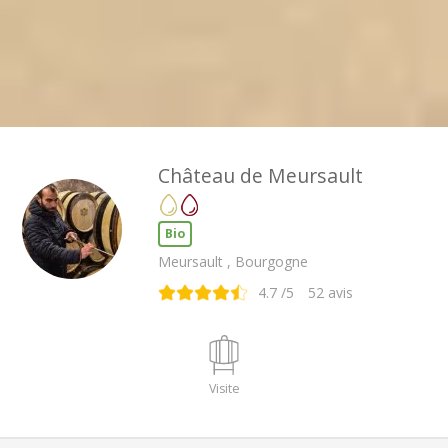
Château de Meursault
Bio
Meursault , Bourgogne
4.7
/5
52
avis
Visite