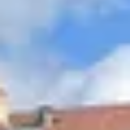
Cours d'oenologie Bourgogne
Cours d'oenologie Dijon
Tous les cours d'oenologie & ateliers
Visite cave & dégustation vin Alsace
Visite cave & dégustation vin Beaujolais
Visite chateau & dégustation vin Bordeaux
Visite cave & dégustation vin Bourgogne
Visite cave & distillerie Calvados
Visite cave Champagne
Visite cave & dégustation vin Corse
Visite cave & dégustation vin Jura
Visite cave & dégustation vin Languedoc