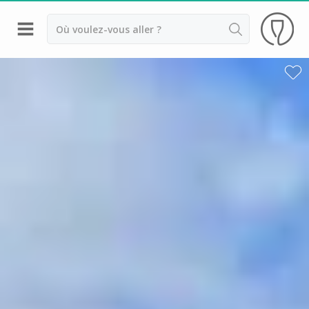
Retour
Visite cave & dégustation vin Beaune
Visite cave & dégustation vin Chablis
Visite cave & dégustation vin Dijon
Visite cave & dégustation vin Meursault
Armand Heitz
Champy
Château de Chamilly
Château de Chamirey
Château de Marsannay