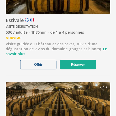
Estivale
VISITE-DÉGUSTATION
53€ / adulte - 1h30min - de 1 à 4 personnes
NOUVEAU
Visite guidée du Château et des caves, suivie d'une
dégustation de 7 vins du domaine (rouges et blancs).
En
savoir plus
Offrir
Réserver