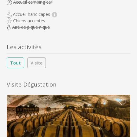
Accueil camping car
Accueil handicapés
i
Chiens acceptés
Aire de pique nique
Les activités
Tout
Visite
Visite-Dégustation