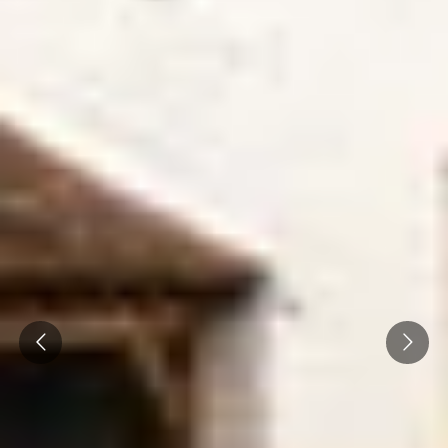
Visite cave & dégustation vin Savoie
Visite cave & dégustation vin Sud Ouest
Visite cave & dégustation vin Val de Loire
Visite cave & dégustation vin Vallée du Rhône
Séjours oenologiques Champagne
Séjours oenologiques Epernay
Séjours gastronomiques Champagne
Tous les séjours oenologiques en Champagne
Prev
Next