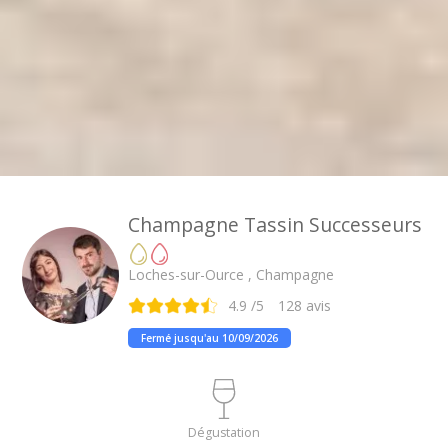
Champagne Tassin Successeurs
Loches-sur-Ource , Champagne
4.9
/5
128
avis
Fermé jusqu'au 10/09/2026
Dégustation