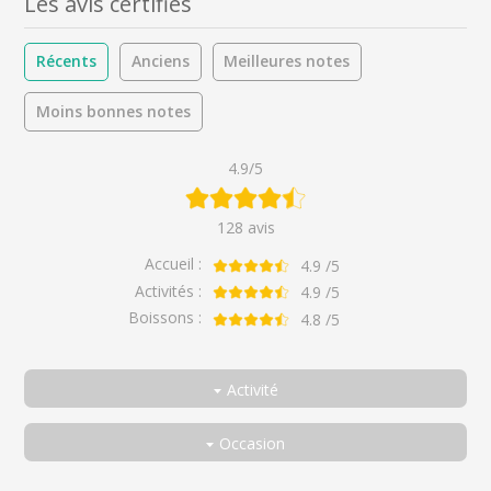
Les avis certifiés
Récents
Anciens
Meilleures notes
Moins bonnes notes
4.9/5
128 avis
Accueil :
4.9
/5
Activités :
4.9
/5
Boissons :
4.8
/5
Activité
Toutes
Occasion
Dégustation : Duo de Champagnes !
Toutes