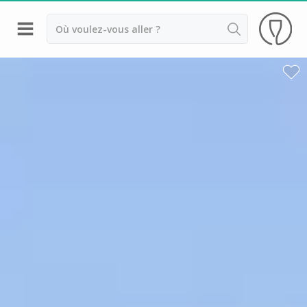
Retour
Visite cave Epernay
Visite cave & dégustation champagne Reims
Visite cave & dégustation champagne Troyes
Champagne Ayala
Champagne Canard Duchêne
Champagne Devaux
Champagne Lanson
Champagne Mercier
Champagne Moët et Chandon