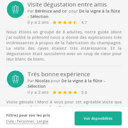
En couple
Visite dégustation entre amis
Par
Bérénice and co'
pour
De la vigne à la flûte
Entre amis
- Sélection
En famille
il y a 2 ans
4.7
Seul
Nous étions un groupe de 8 adultes, notre guide (dont
j'ai oublié le prénom) nous a donné des explications très
Voyageur d'affaires
intéressantes à propos de la fabrication du champagne.
La visite des caves étaient très intéressante. Et la
dégustation était succulente avec un coup de cœur pour
leur blanc de blanc.
Très bonne expérience
Par
Nicolas
pour
De la vigne à la flûte -
Sélection
il y a 2 ans
5.0
Visite géniale ! Merci à vous pour cet agréable visite que
nous avons faites en famille.
Filtrez pour voir les prix
Voir disponibilités
Dégustation
Date
Personnes
Langue