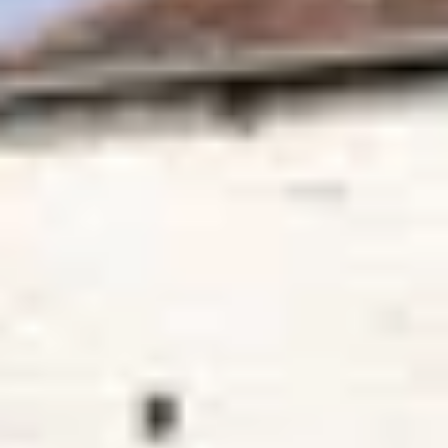
Visite cave & dégustation vin Beaujolais
Visite chateau & dégustation vin Bordeaux
Visite cave & dégustation vin Bourgogne
Visite cave & distillerie Calvados
Visite cave Champagne
Visite cave & dégustation vin Corse
Visite cave & dégustation vin Jura
Visite cave & dégustation vin Languedoc
Roussillon
Visite rhumerie Martinique
Visite cave & dégustation vin Poitou Charentes
Domaines viticoles Provence