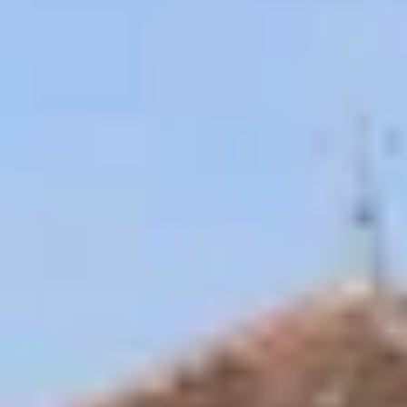
Champagne Mumm
Champagne Pommery
Villa Demoiselle
Champagne Ruinart
Champagne Taittinger
Champagne Veuve Clicquot
Pressoria
Petits producteurs de champagne
Ateliers d’assemblage
Ateliers sabrage Champagne
Cours d'oenologie
Visite cave & dégustation vin Alsace