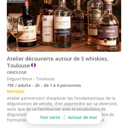
Visite cave & dégustation champagne Reims
Visite chateau & dégustation vin Saint Emilion
Visite cave & dégustation vin Sancerre
Visite cave & dégustation vin Saumur
Visite cave Vouvray
Atelier découverte autour de 5 whiskies,
Caves Ackerman
Toulouse
OENOLOGIE
Cave de Vouvray
Dégust'émoi - Toulouse
Caves du Louvre
75€ / adulte - 2h - de 1 à 6 personnes
NOUVEAU
Cave historique des Hospices de Strasbourg
Atelier permettant d'explorer les fondamentaux de la
dégustation de whisky, d'en apprendre sur sa diversité,
Bouvet Ladubay
ainsi que de se familiariser avec le vocabulaire de
dégustation. Proposé par Dégust'emoi, organisme de
Voir carte
Autour de moi
Champagne Canard Duchêne
formation spécialisé dans le vin et les spiritueux.