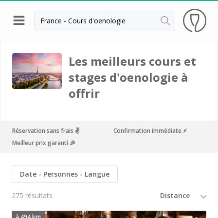
Retour
Visite cave & dégustation vin Beaune
Les meilleurs cours et
stages d'oenologie à
Visite cave & dégustation vin Chablis
offrir
Visite cave & dégustation vin Châteauneuf du
Pape
Visite cave & dégustation vin Chinon
Réservation sans frais ✌️
Confirmation immédiate ⚡️
Visite cave & dégustation Cognac
Meilleur prix garanti 🎉
Visite cave & dégustation vin Dijon
Date
Personnes
Langue
Visite cave Epernay
275 résultats
Visite chateau & dégustation vin Médoc
Visite chateau & dégustation vin Pessac Léognan
à 494 km