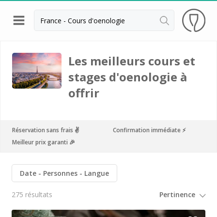
Retour
Visite cave & dégustation vin Beaune
Les meilleurs cours et
stages d'oenologie à
Visite cave & dégustation vin Chablis
offrir
Visite cave & dégustation vin Châteauneuf du
Pape
Visite cave & dégustation vin Chinon
Réservation sans frais ✌️
Confirmation immédiate ⚡️
Visite cave & dégustation Cognac
Meilleur prix garanti 🎉
Visite cave & dégustation vin Dijon
Date
Personnes
Langue
Visite cave Epernay
275 résultats
Visite chateau & dégustation vin Médoc
Visite chateau & dégustation vin Pessac Léognan