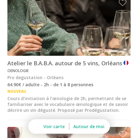
Visite cave & dégustation champagne Reims
Visite chateau & dégustation vin Saint Emilion
Visite cave & dégustation vin Sancerre
Visite cave & dégustation vin Saumur
Visite cave Vouvray
Atelier le B.A.B.A. autour de 5 vins, Orléans
Caves Ackerman
OENOLOGIE
Pro degustation - Orléans
Cave de Vouvray
64.90€ / adulte - 2h - de 1 à 8 personnes
Caves du Louvre
NOUVEAU
Cours d'initiation à l'œnologie de 2h, permettant de se
Cave historique des Hospices de Strasbourg
familiariser avec le vocabulaire œnologique et de savoir
décrire un vin dégusté. Proposé par Prodégustation.
Bouvet Ladubay
Voir carte
Autour de moi
Champagne Canard Duchêne