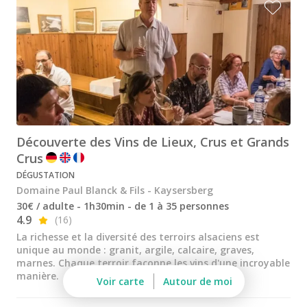
Dopff au Moulin
Famille Hugel
Cadeau dégustation vin Alsace
Carte Cadeau
Cours d'oenologie Alsace
Cours d'oenologie Colmar
Découverte des Vins de Lieux, Crus et Grands
Crus
Cours d'oenologie Strasbourg
DÉGUSTATION
Tous les cours d'oenologie
Domaine Paul Blanck & Fils - Kaysersberg
30€ / adulte - 1h30min - de 1 à 35 personnes
Visite cave & dégustation vin Alsace
4.9
(16)
La richesse et la diversité des terroirs alsaciens est
Visite cave & dégustation vin Beaujolais
unique au monde : granit, argile, calcaire, graves,
marnes. Chaque terroir façonne les vins d'une incroyable
Visite chateau & dégustation vin Bordeaux
manière.
Voir carte
Autour de moi
Visite cave & dégustation vin Bourgogne