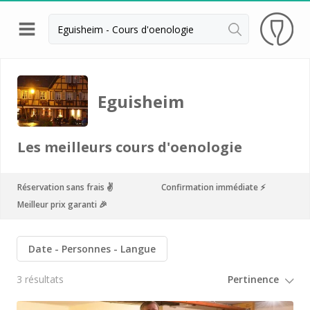
Retour
Visite cave & dégustation vin Colmar
Eguisheim
Distilleries Alsace
Visite cave & dégustation vin Strasbourg
Les meilleurs cours d'oenologie
Achillée
Arthur Metz
Réservation sans frais ✌️
Confirmation immédiate ⚡️
Meilleur prix garanti 🎉
Cave des Hospices de Strasbourg
Distillerie Lehmann
Date
Personnes
Langue
Domaine Jean Sipp
3 résultats
Domaine Paul Blanck