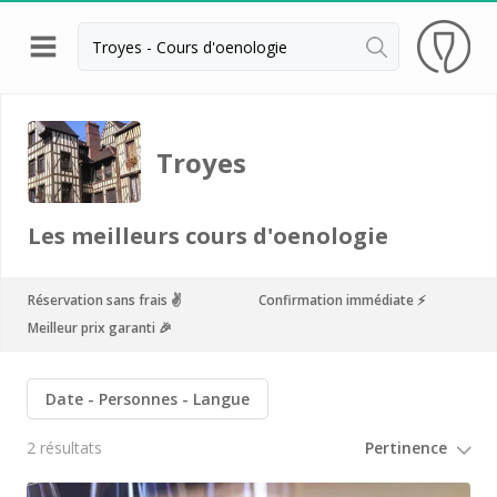
Retour
Visite cave Epernay
Troyes
Visite cave & dégustation champagne Reims
Visite cave & dégustation champagne Troyes
Les meilleurs cours d'oenologie
Champagne Ayala
Champagne Canard Duchêne
Réservation sans frais ✌️
Confirmation immédiate ⚡️
Meilleur prix garanti 🎉
Champagne Devaux
Champagne Lanson
Date
Personnes
Langue
Champagne Mercier
2 résultats
Champagne Moët et Chandon