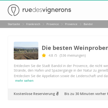
Zurück
Startseite
Frankreich
Provence
Provence
Bandol
Weingüter & Weinprobe Aix en Provence
Weingüter & Weinprobe Bandol
Die besten Weinprobe
Weingüter & Weinprobe Marseille
Weingüter & Weinprobe Nizza
4.8
/5
(
536
meinungen)
Weingüter & Weinprobe Var
Entdecken Sie die Stadt Bandol in der Provence, die nicht wei
Strände, den Hafen und Spaziergänge in der Natur zu genieße
Weingüter & Weinprobe Cassis
Entdecken Sie die Appellation sowie die Leidenschaft und da
mehr sehen
Weingüter & Weinprobe Saint Tropez
Weingüter & Weinprobe Bordeaux
Kostenlose Reservierung ✌️
Bis zu 30 Minuten vorher
Weingüter & Weinprobe Beaujolais