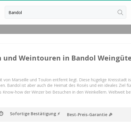
Zurück
Weingut Übernachtung Bordeaux
Weingut Übernachtung Burgund
n und Weintouren in Bandol Weingüt
Weingut Übernachtung Champag
t von Marseille und Toulon entfernt liegt. Diese hügelige Kreisstadt is
n. Bandol ist aber auch die Heimat des Rosés und ein ideales Ziel fü
s Know-how der Winzer bei Besuchen in den Weinkellern. Weltweit bek
 ⏱
Sofortige Bestätigung ⚡️
Best-Preis-Garantie 🎉