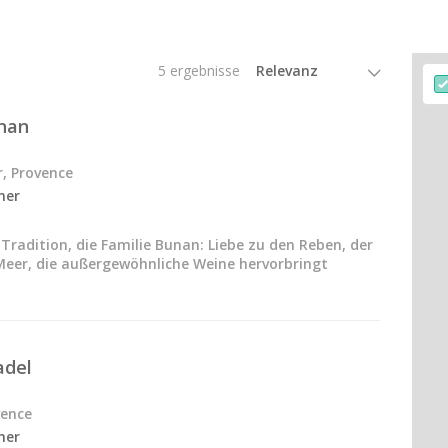
5 ergebnisse
nan
r, Provence
ner
 Tradition, die Familie Bunan: Liebe zu den Reben, der
eer, die außergewöhnliche Weine hervorbringt
adel
vence
ner