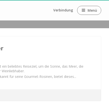
Verbindung
Menü
er
ne
t ein beliebtes Reiseziel, um die Sonne, das Meer, die 
r Weinliebhaber.
annt für seine Gourmet-Rosinen, bietet dieses...