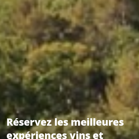
Ateliers dégustation rhum
Ateliers dégustation whisky
Ateliers cocktails & mixologie
Ateliers sabrage Champagne
Cours d'oenologie
Top destinations
Thématiques
Tous les séjours oenologiques
Réservez les meilleures
expériences vins et