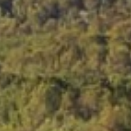
Visite cave & dégustation vin Jura
Visite cave & dégustation vin Languedoc
Roussillon
Visite rhumerie Martinique
Visite cave & dégustation vin Poitou Charentes
Domaines viticoles Provence
Visite cave & dégustation vin Savoie
Visite cave & dégustation vin Sud Ouest
Visite cave & dégustation vin Val de Loire
Visite cave & dégustation vin Vallée du Rhône
Ateliers d'assemblage vin
Ateliers dégustation vin & fromage