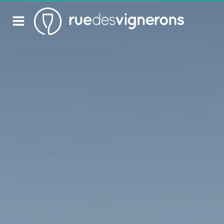
Retour
Visite cave & dégustation vin Beaune
Visite cave & dégustation vin Chablis
Visite cave & dégustation vin Châteauneuf du
Pape
Visite cave & dégustation vin Chinon
Visite cave & dégustation Cognac
Visite cave & dégustation vin Dijon
Visite cave Epernay
Visite chateau & dégustation vin Médoc
Visite chateau & dégustation vin Pessac Léognan