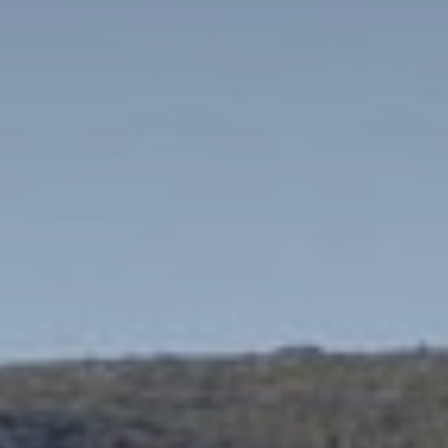
Visite cave & dégustation champagne Reims
Visite chateau & dégustation vin Saint Emilion
Visite cave & dégustation vin Sancerre
Visite cave & dégustation vin Saumur
Visite cave Vouvray
Caves Ackerman
Cave de Vouvray
Caves du Louvre
Cave historique des Hospices de Strasbourg
Bouvet Ladubay
Champagne Canard Duchêne