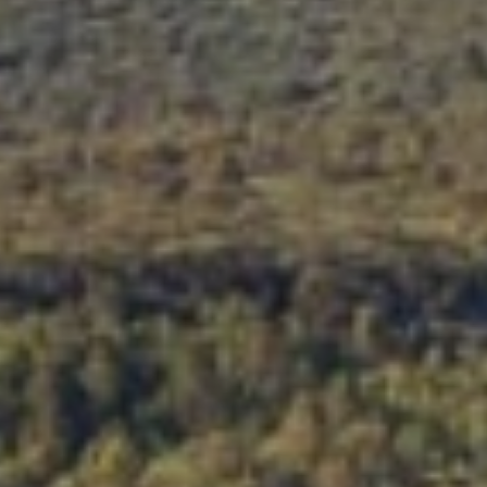
Château de Pommard
Château Pape Clément
Hennessy
Pressoria
Rémy Martin
Visite cave & dégustation vin Alsace
Visite cave & dégustation vin Beaujolais
Visite chateau & dégustation vin Bordeaux
Visite cave & dégustation vin Bourgogne
Visite cave & distillerie Calvados
Visite cave Champagne
Visite cave & dégustation vin Corse