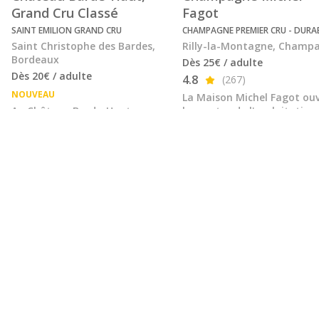
Grand Cru Classé
Fagot
SAINT EMILION GRAND CRU
CHAMPAGNE PREMIER CRU - DURA
Saint Christophe des Bardes,
Rilly-la-Montagne, Champ
Bordeaux
Dès 25€ / adulte
Dès 20€ / adulte
4.8
(267)
NOUVEAU
La Maison Michel Fagot ou
Au Château Barde-Haut, nous
les portes de l'exploitation
perpétuons depuis 250 ans une
familiale pour faire découv
tradition viticole guidée par
son métier de vigneron
l’exigence et la passion, afin
indépendant et ses techni
d’élaborer des vins fidèles à l...
de vitic...
Voir tout
Cours d'oenologie
Approfondissez vos connaissances en vin au
cours d'une dégustation thématique...