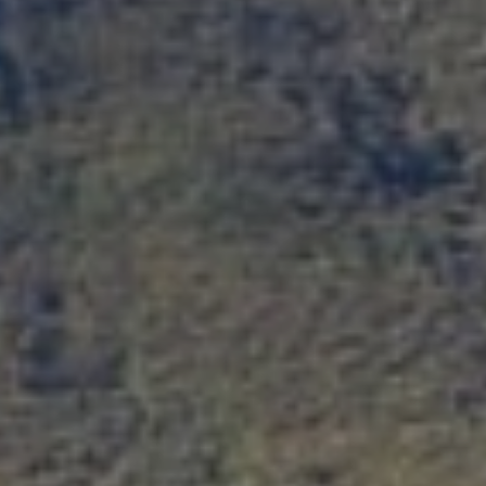
Champagne Lanson
Champagne Mercier
Champagne Moët et Chandon
Champagne Mumm
Champagne Pommery
Villa Demoiselle
Champagne Ruinart
Champagne Taittinger
Champagne Veuve Clicquot
Cité des vins Beaune
Château de Meursault
Château de Monbazillac