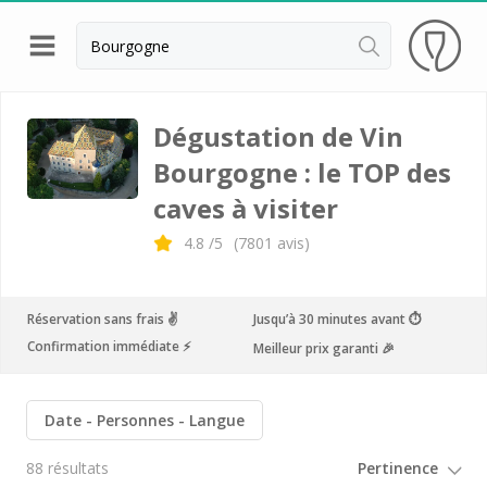
Retour
Visite cave & dégustation vin Beaune
Dégustation de Vin
Bourgogne : le TOP des
Visite cave & dégustation vin Chablis
caves à visiter
Visite cave & dégustation vin Dijon
4.8
/5
(
7801
avis)
Visite cave & dégustation vin Meursault
Armand Heitz
Réservation sans frais ✌️
Jusqu’à 30 minutes avant ⏱
Champy
Confirmation immédiate ⚡️
Meilleur prix garanti 🎉
Château de Chamilly
Château de Chamirey
Date
Personnes
Langue
Château de Marsannay
88 résultats