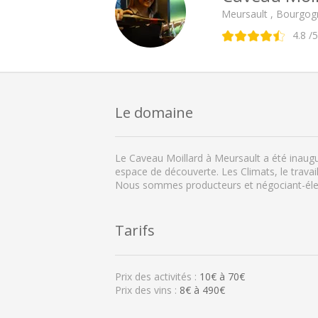
Meursault , Bourgog
4.8
/5
Le domaine
Le Caveau Moillard à Meursault a été inaugu
espace de découverte. Les Climats, le travai
Nous sommes producteurs et négociant-él
Tarifs
Prix des activités :
10
€ à
70
€
Prix des vins :
8€ à 490€