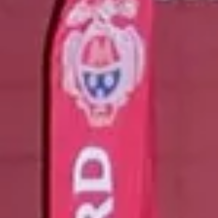
Cours d'oenologie Bourgogne
Cours d'oenologie Dijon
Tous les cours d'oenologie & ateliers
Visite cave & dégustation vin Alsace
Visite cave & dégustation vin Beaujolais
Visite chateau & dégustation vin Bordeaux
Visite cave & dégustation vin Bourgogne
Visite cave & distillerie Calvados
Visite cave Champagne
Visite cave & dégustation vin Corse
Visite cave & dégustation vin Jura
Visite cave & dégustation vin Languedoc Roussillon