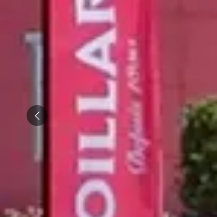
Visite rhumerie Martinique
Visite cave & dégustation vin Poitou Charentes
Domaines viticoles Provence
Visite cave & dégustation vin Savoie
Visite cave & dégustation vin Sud Ouest
Visite cave & dégustation vin Val de Loire
Prev
Visite cave & dégustation vin Vallée du Rhône
Séjours oenologiques Beaune
Séjours oenologiques Bourgogne
Séjours oenologiques Chablis
Séjours bien-être Bourgogne
Séjours gastronomiques Bourgogne