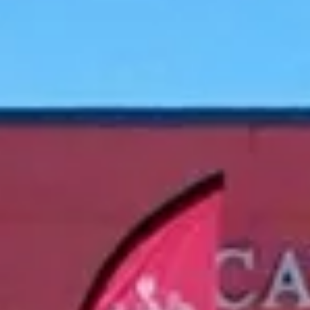
Château de Meursault
Château de Pommard
Château de Saint Aubin
Cité des vins Beaune
Domaine Besancenot
Domaine Borgnat
Domaine Chanson
Domaine de Montmain
Veuve Ambal
Cadeau dégustation vin Bourgogne
Carte Cadeau
Cours d'oenologie Beaune