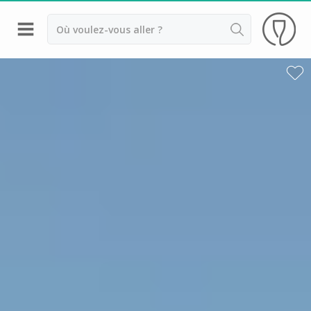
Retour
Visite cave & dégustation vin Beaune
Visite cave & dégustation vin Chablis
Visite cave & dégustation vin Dijon
Visite cave & dégustation vin Meursault
Armand Heitz
Champy
Château de Chamilly
Château de Chamirey
Château de Marsannay