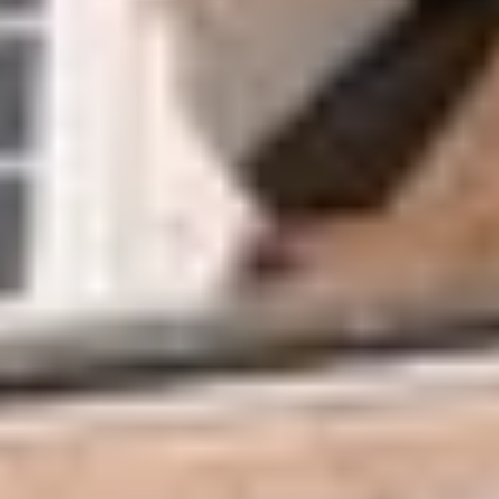
Roussillon
Visite rhumerie Martinique
Visite cave & dégustation vin Poitou Charentes
Domaines viticoles Provence
Visite cave & dégustation vin Savoie
Visite cave & dégustation vin Sud Ouest
Visite cave & dégustation vin Val de Loire
Visite cave & dégustation vin Vallée du Rhône
Séjours oenologiques Beaune
Séjours oenologiques Bourgogne
Séjours oenologiques Chablis
Séjours bien-être Bourgogne