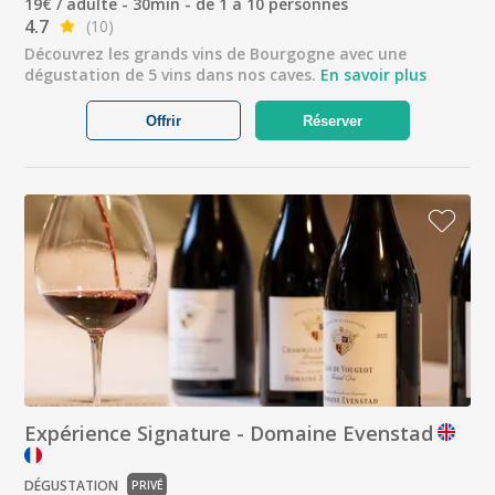
19€ / adulte - 30min - de 1 à 10 personnes
4.7
(10)
Découvrez les grands vins de Bourgogne avec une
dégustation de 5 vins dans nos caves.
En savoir plus
Offrir
Réserver
Expérience Signature - Domaine Evenstad
DÉGUSTATION
PRIVÉ