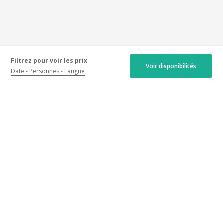
Filtrez pour voir les prix
Voir disponibilités
Date
Personnes
Langue
Les avis certifiés
Récents
Anciens
Meilleures notes
Moins bonnes notes
4.8/5
29 avis
Accueil :
4.9
/5