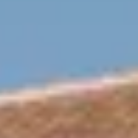
Château de Meursault
Château de Pommard
Château de Saint Aubin
Cité des vins Beaune
Domaine Besancenot
Domaine Borgnat
Domaine Chanson
Domaine de Montmain
Veuve Ambal
Cadeau dégustation vin Bourgogne
Carte Cadeau
Cours d'oenologie Beaune