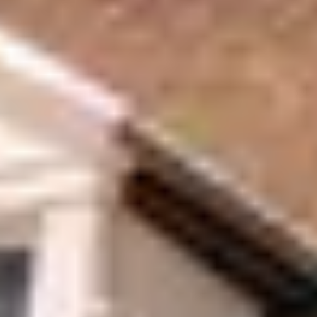
Cours d'oenologie Bourgogne
Cours d'oenologie Dijon
Tous les cours d'oenologie & ateliers
Visite cave & dégustation vin Alsace
Visite cave & dégustation vin Beaujolais
Visite chateau & dégustation vin Bordeaux
Visite cave & dégustation vin Bourgogne
Visite cave & distillerie Calvados
Visite cave Champagne
Visite cave & dégustation vin Corse
Visite cave & dégustation vin Jura
Visite cave & dégustation vin Languedoc