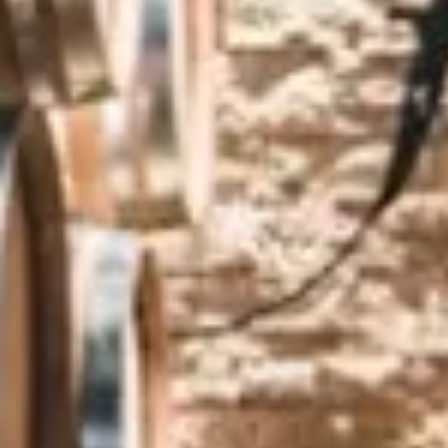
Cours d'oenologie Bourgogne
Cours d'oenologie Dijon
Tous les cours d'oenologie & ateliers
Visite cave & dégustation vin Alsace
Visite cave & dégustation vin Beaujolais
Visite chateau & dégustation vin Bordeaux
Visite cave & dégustation vin Bourgogne
Visite cave & distillerie Calvados
Visite cave Champagne
Visite cave & dégustation vin Corse
Visite cave & dégustation vin Jura
Visite cave & dégustation vin Languedoc Roussillon