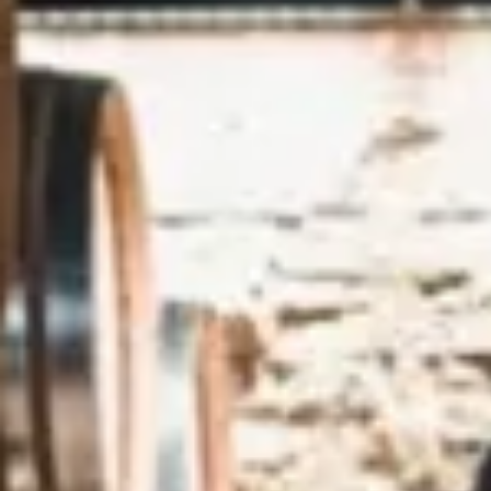
Château de Meursault
Château de Pommard
Château de Saint Aubin
Cité des vins Beaune
Domaine Besancenot
Domaine Borgnat
Domaine Chanson
Domaine de Montmain
Veuve Ambal
Cadeau dégustation vin Bourgogne
Carte Cadeau
Cours d'oenologie Beaune