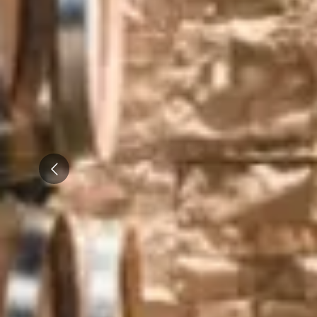
Visite rhumerie Martinique
Visite cave & dégustation vin Poitou Charentes
Domaines viticoles Provence
Visite cave & dégustation vin Savoie
Visite cave & dégustation vin Sud Ouest
Visite cave & dégustation vin Val de Loire
Prev
Visite cave & dégustation vin Vallée du Rhône
Séjours oenologiques Beaune
Séjours oenologiques Bourgogne
Séjours oenologiques Chablis
Séjours bien-être Bourgogne
Séjours gastronomiques Bourgogne