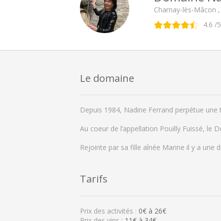
Charnay-lès-Mâcon 
4.6
/5
Le domaine
Depuis 1984, Nadine Ferrand perpétue une tr
Au coeur de l’appellation Pouilly Fuissé, le
Rejointe par sa fille aînée Marine il y a une
Tarifs
Prix des activités :
0
€ à
26
€
Prix des vins :
11€ à 34€