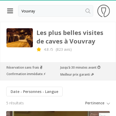
Retour
Visite cave & dégustation vin Angers
Les plus belles visites
de caves à Vouvray
Visite cave & dégustation vin Chinon
4.8
/5
(
823
avis)
Visite vignoble & dégustation vin Nantes
Visite cave & dégustation vin Sancerre
Réservation sans frais ✌️
Jusqu’à 30 minutes avant ⏱
Visite cave & dégustation vin Saumur
Confirmation immédiate ⚡️
Meilleur prix garanti 🎉
Visite cave & dégustation vin Touraine
Visite cave & dégustation vin Tours
Date
Personnes
Langue
Visite cave Vouvray
5 résultats
Ackerman