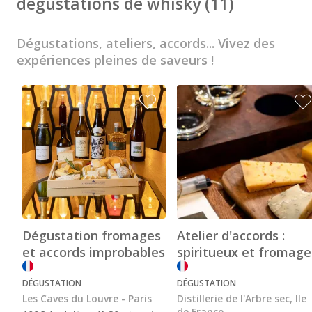
dégustations de whisky
(11)
Visite cave & dégustation champagne Reims
Dégustations, ateliers, accords... Vivez des
Visite chateau & dégustation vin Saint Emilion
expériences pleines de saveurs !
Visite cave & dégustation vin Sancerre
Visite cave & dégustation vin Saumur
Visite cave Vouvray
Caves Ackerman
Cave de Vouvray
Caves du Louvre
Cave historique des Hospices de Strasbourg
Dégustation fromages
Atelier d'accords :
et accords improbables
spiritueux et fromage
Bouvet Ladubay
DÉGUSTATION
DÉGUSTATION
Champagne Canard Duchêne
Les Caves du Louvre - Paris
Distillerie de l'Arbre sec, Ile
de France