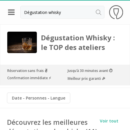
Retour
Visite cave & dégustation vin Beaune
Dégustation Whisky :
Visite cave & dégustation vin Chablis
le TOP des ateliers
Visite cave & dégustation vin Châteauneuf du
Pape
Réservation sans frais ✌️
Jusqu’à 30 minutes avant ⏱
Visite cave & dégustation vin Chinon
Confirmation immédiate ⚡️
Meilleur prix garanti 🎉
Visite cave & dégustation Cognac
Visite cave & dégustation vin Dijon
Date
Personnes
Langue
Visite cave Epernay
Visite chateau & dégustation vin Médoc
Découvrez les meilleures
Voir tout
Visite chateau & dégustation vin Pessac Léognan