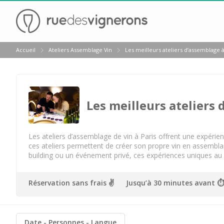
Retour
Accueil
Ateliers Assemblage Vin
Les meilleurs ateliers d’assemblage à
Visite cave & dégustation vin Beaune
Visite cave & dégustation vin Chablis
Visite cave & dégustation vin Châteauneuf du Pape
Les meilleurs ateliers 
Visite cave & dégustation vin Chinon
Visite cave & dégustation Cognac
Les ateliers d’assemblage de vin à Paris offrent une expéri
ces ateliers permettent de créer son propre vin en assemblan
Visite cave & dégustation vin Dijon
building ou un événement privé, ces expériences uniques au cœ
Visite cave Epernay
Réservation sans frais ✌️
Jusqu’à 30 minutes avant ⏱
Visite chateau & dégustation vin Médoc
Visite chateau & dégustation vin Pessac Léognan
Date
Personnes
Langue