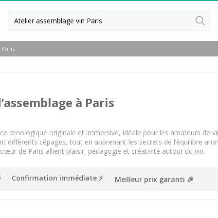
Retour
 Paris
Dégustation vin Beaune
Visite cave Beaune
Visite cave Châteauneuf du Pape
d’assemblage à Paris
Dégustation vin Châteauneuf du 
Visite cave & distillerie Cognac
ence œnologique originale et immersive, idéale pour les amateurs de v
t différents cépages, tout en apprenant les secrets de l’équilibre ar
Dégustation Cognac
ur de Paris allient plaisir, pédagogie et créativité autour du vin.
Cours d'oenologie Angers
Confirmation immédiate ⚡️
Meilleur prix garanti 🎉
Cours d'oenologie Beaune
Cours d'oenologie Bordeaux