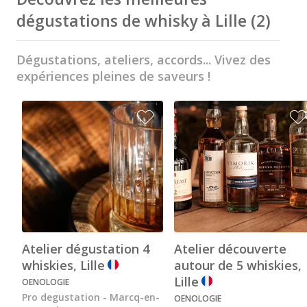
dégustations de whisky à Lille
(2)
Visite cave & dégustation champagne Reims
Visite chateau & dégustation vin Saint Emilion
Dégustations, ateliers, accords... Vivez des
Visite cave & dégustation vin Sancerre
expériences pleines de saveurs !
Visite cave & dégustation vin Saumur
Visite cave Vouvray
Caves Ackerman
Cave de Vouvray
Caves du Louvre
Cave historique des Hospices de Strasbourg
Atelier dégustation 4
Atelier découverte
Bouvet Ladubay
whiskies, Lille
autour de 5 whiskies,
Lille
Champagne Canard Duchêne
OENOLOGIE
Pro degustation - Marcq-en-
OENOLOGIE