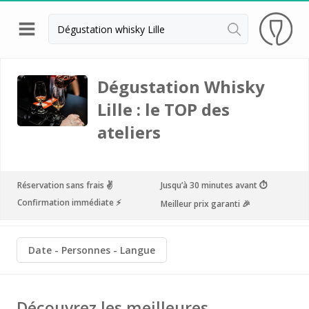
Retour
Visite cave & dégustation vin Beaune
Dégustation Whisky
Lille : le TOP des
Visite cave & dégustation vin Chablis
ateliers
Visite cave & dégustation vin Châteauneuf du
Pape
Visite cave & dégustation vin Chinon
Réservation sans frais ✌️
Jusqu’à 30 minutes avant ⏱
Visite cave & dégustation Cognac
Confirmation immédiate ⚡️
Meilleur prix garanti 🎉
Visite cave & dégustation vin Dijon
Date
Personnes
Langue
Visite cave Epernay
Visite chateau & dégustation vin Médoc
Découvrez les meilleures
Visite chateau & dégustation vin Pessac Léognan