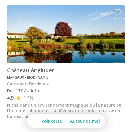
Château de la Rivière
Château de Pressac
Château de Sales
Château du Taillan
Château Ferrière
Château Fombrauge
Château Angludet
Château Guadet
MARGAUX - BIODYNAMIE
Château Haut Bailly
Cantenac, Bordeaux
Dès 15€ / adulte
Château Kirwan
4.9
(132)
Château Lafaurie Peyraguey
Niché dans un environnement magique où la nature et
l’homme cohabitent. La dégustation sur la terrasse en
Château Lagrange
bois est un instant hors du temps
Voir carte
Autour de moi
Château Latour Martillac