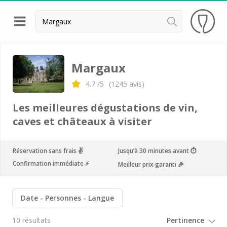
Retour
Visite chateau & dégustation vin Margaux
Margaux
Visite chateau & dégustation vin Médoc
4.7
/5
(
1245
avis)
Visite chateau & dégustation vin Pauillac
Les meilleures dégustations de vin,
Visite chateau & dégustation vin Pessac Léognan
caves et châteaux à visiter
Visite chateau & dégustation vin Saint Emilion
Réservation sans frais ✌️
Jusqu’à 30 minutes avant ⏱
Visite chateau & dégustation vin Sauternes
Confirmation immédiate ⚡️
Meilleur prix garanti 🎉
Château Bouscaut
Château Chasse Spleen
Date
Personnes
Langue
Château Dauzac
10 résultats