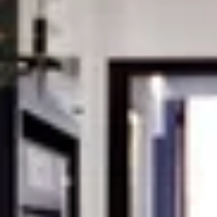
Château de la Rivière
Château de Pressac
Château de Sales
Château du Taillan
Château Ferrière
Château Fombrauge
Château Guadet
Château Haut Bailly
Château Kirwan
Château Lafaurie Peyraguey
Château Lagrange
Château Latour Martillac