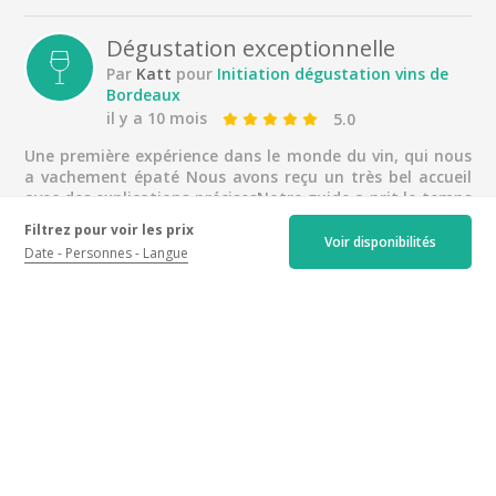
Dégustation exceptionnelle
Par
Katt
pour
Initiation dégustation vins de
Bordeaux
il y a 10 mois
5.0
Une première expérience dans le monde du vin, qui nous
a vachement épaté Nous avons reçu un très bel accueil
avec des explications précisesNotre guide a prit le temps
de nous faire découvrir cette culture fabuleuse du vin
Filtrez pour voir les prix
bordelais ! Plusieurs vin nous ont été proposés, à juste
Voir disponibilités
Date
Personnes
Langue
titre car nous avons fini par nous laisser tenter et
acheter des vins de renommésMerci encore pour cette
découverte, nous reviendrons à la même adresse sans
une once d’hésitationMention spéciale à la guide.
nice lesson
Par
Beni
pour
Introduction to Bordeaux wine
tasting
il y a 10 mois
5.0
Thevtasting was very educative. But it is important to