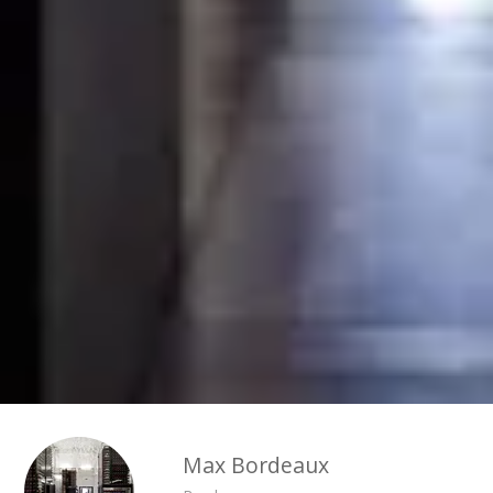
Visite cave & dégustation vin Savoie
Visite cave & dégustation vin Sud Ouest
Visite cave & dégustation vin Val de Loire
Visite cave & dégustation vin Vallée du Rhône
Séjours oenologiques Bordeaux
Séjours oenologiques Saint Emilion
Séjours gastronomiques Bordeaux
Tous les séjours oenologiques
Max Bordeaux