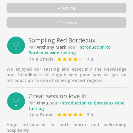
Activité
Toutes
Occasion
Initiation dégustation vins de Bordeaux
Toutes
En couple
Sampling Red Bordeaux
Par
Anthony Mark
pour
Introduction to
Entre amis
Bordeaux wine tasting
En famille
il y a 2 mois
4.3
Seul
We enjoyed our tasting and especially the knowledge
and friendliness of Hugo.A very good way to get an
Voyageur d'affaires
introduction to one of wines greatest regions
Great session love it!
Par
Xinyu
pour
Introduction to Bordeaux wine
tasting
il y a 8 mois
5.0
Hugo introduced us with warm and welcoming
hospitality