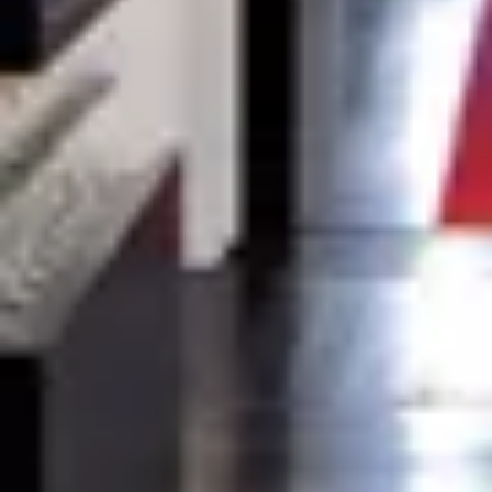
Visite cave & dégustation vin Beaujolais
Visite chateau & dégustation vin Bordeaux
Visite cave & dégustation vin Bourgogne
Visite cave & distillerie Calvados
Visite cave Champagne
Visite cave & dégustation vin Corse
Visite cave & dégustation vin Jura
Visite cave & dégustation vin Languedoc
Roussillon
Visite rhumerie Martinique
Visite cave & dégustation vin Poitou Charentes
Domaines viticoles Provence