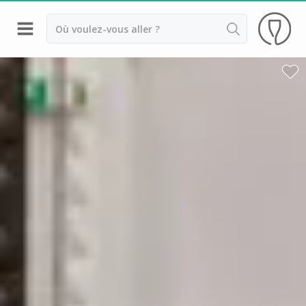
Retour
Visite chateau & dégustation vin Margaux
Visite chateau & dégustation vin Médoc
Visite chateau & dégustation vin Pauillac
Visite chateau & dégustation vin Pessac Léognan
Visite chateau & dégustation vin Saint Emilion
Visite chateau & dégustation vin Sauternes
Château Bouscaut
Château Chasse Spleen
Château Dauzac