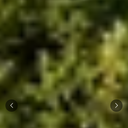
Visite cave & dégustation vin Savoie
Visite cave & dégustation vin Sud Ouest
Visite cave & dégustation vin Val de Loire
Visite cave & dégustation vin Vallée du Rhône
Séjours oenologiques Bordeaux
Séjours oenologiques Saint Emilion
Séjours gastronomiques Bordeaux
Tous les séjours oenologiques
Prev
Next