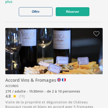
plus
Offrir
Réserver
Accord Vins & Fromages
ACCORDS
27€ / adulte - 1h30min - de 2 à 10 personnes
4.8
(19)
Visite de la propriété et dégustation de Château
Bouscaut rouge et blanc en accord avec 5 fromages