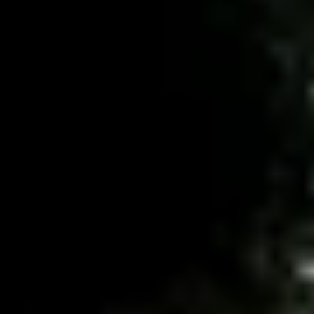
Château Marquis de Terme
Château Olivier
Château Pape Clément
Château Talbot
Grands Crus Classés
Cadeau dégustation vin Bordeaux
Carte Cadeau
Ateliers dégustation vin & fromage
Ateliers dégustation whisky
Ateliers d’assemblage
Cours d'oenologie
Visite cave & dégustation vin Alsace