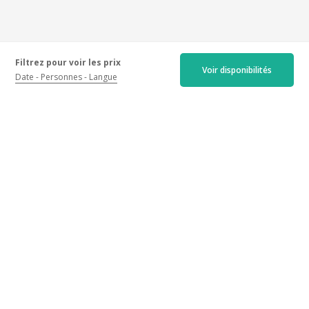
Filtrez pour voir les prix
Voir disponibilités
Date
Personnes
Langue
Les avis certifiés
Récents
Anciens
Meilleures notes
Moins bonnes notes
4.8/5
235 avis
Accueil :
4.9
/5
Activités :
4.7
/5