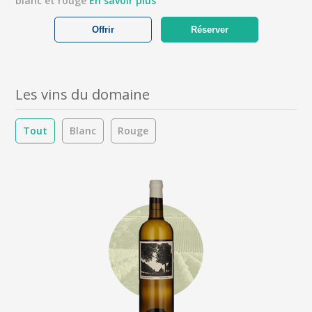
blanc et rouge
En savoir plus
Offrir
Réserver
Les vins du domaine
Tout
Blanc
Rouge