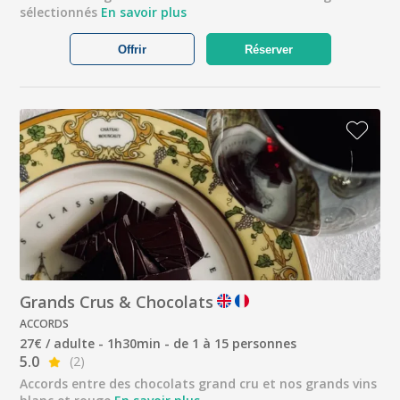
sélectionnés
En savoir plus
Offrir
Réserver
Grands Crus & Chocolats
ACCORDS
27€ / adulte - 1h30min - de 1 à 15 personnes
5.0
(2)
Accords entre des chocolats grand cru et nos grands vins