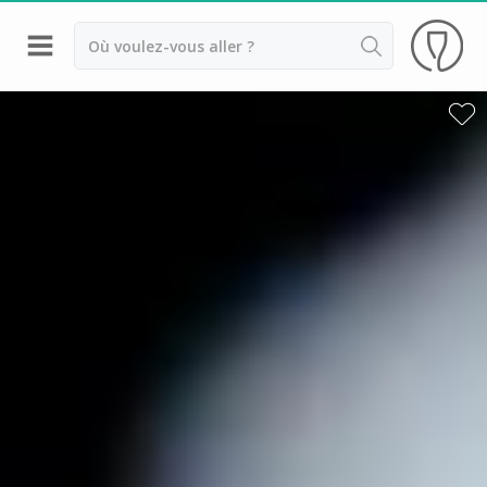
Retour
Visite chateau & dégustation vin Margaux
Visite chateau & dégustation vin Médoc
Visite chateau & dégustation vin Pauillac
Visite chateau & dégustation vin Pessac Léognan
Visite chateau & dégustation vin Saint Emilion
Visite chateau & dégustation vin Sauternes
Château Bouscaut
Château Chasse Spleen
Château Dauzac