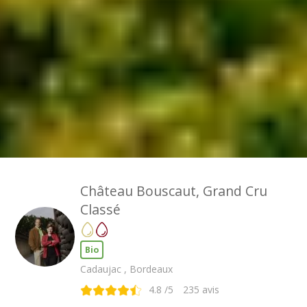
Château Bouscaut, Grand Cru
Classé
Bio
Cadaujac , Bordeaux
4.8
/5
235
avis