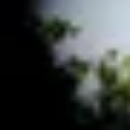
Château de la Rivière
Château de Pressac
Château de Sales
Château du Taillan
Château Ferrière
Château Fombrauge
Château Guadet
Château Haut Bailly
Château Kirwan
Château Lafaurie Peyraguey
Château Lagrange
Château Latour Martillac