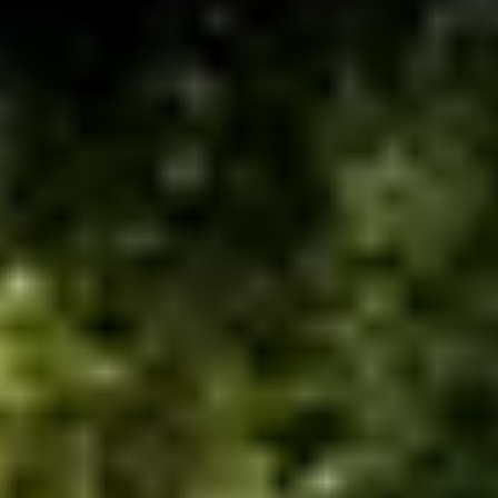
Visite cave & dégustation vin Beaujolais
Visite chateau & dégustation vin Bordeaux
Visite cave & dégustation vin Bourgogne
Visite cave & distillerie Calvados
Visite cave Champagne
Visite cave & dégustation vin Corse
Visite cave & dégustation vin Jura
Visite cave & dégustation vin Languedoc
Roussillon
Visite rhumerie Martinique
Visite cave & dégustation vin Poitou Charentes
Domaines viticoles Provence