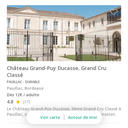
Château de la Rivière
Château de Pressac
Château de Sales
Château du Taillan
Château Ferrière
Château Fombrauge
Château Grand-Puy Ducasse, Grand Cru
Château Guadet
Classé
Château Haut Bailly
PAUILLAC - DURABLE
Pauillac, Bordeaux
Château Kirwan
Dès 12€ / adulte
Château Lafaurie Peyraguey
4.8
(37)
Le Château Grand-Puy Ducasse, 5ème Grand Cru Classé à
Château Lagrange
Pauillac, ouvre ses portes après 10 ans de préparation.
Voir carte
Autour de moi
Château Latour Martillac