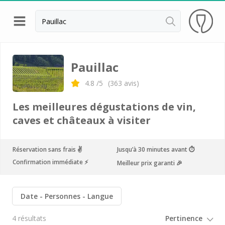
Retour
Visite chateau & dégustation vin Margaux
Pauillac
Visite chateau & dégustation vin Médoc
4.8
/5
(
363
avis)
Visite chateau & dégustation vin Pauillac
Les meilleures dégustations de vin,
Visite chateau & dégustation vin Pessac Léognan
caves et châteaux à visiter
Visite chateau & dégustation vin Saint Emilion
Réservation sans frais ✌️
Jusqu’à 30 minutes avant ⏱
Visite chateau & dégustation vin Sauternes
Confirmation immédiate ⚡️
Meilleur prix garanti 🎉
Château Bouscaut
Château Chasse Spleen
Date
Personnes
Langue
Château Dauzac
4 résultats