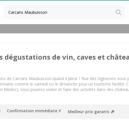
Retour
Dégustation vin & fromage Borde
Toutes les dégustations de vin &
s dégustations de vin, caves et châtea
Dégustation whisky Bordeaux
Toutes les dégustations de whisk
Cours d'oenologie Bordeaux
irons de Carcans Maubuisson quand il pleut ? Rue des Vignerons vous p
n semaine comme le samedi ou le dimanche pour un tourisme facilité. 
Cours d'oenologie Saint Emilion
edoc), vous pourrez visiter et faire des activités dans des chateaux v
Tous les cours d'oenologie
Ateliers d'assemblage vin Bordea
Confirmation immédiate ⚡️
Meilleur prix garanti 🎉
Ateliers d’assemblage vin Saint Em