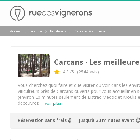
Retour
Accueil
France
Bordeaux
Carcans Maubuisson
Visite chateau & dégustation vin Margaux
Visite chateau & dégustation vin Médoc
Carcans
· Les meilleure
Visite chateau & dégustation vin Pauillac
Visite chateau & dégustation vin Pessac Léognan
4.8
/5
(
2544
avis)
Visite chateau & dégustation vin Saint Emilion
Vous cherchez quoi faire et que visiter ou voir dans les env
viticulteurs près de Carcans ouverts pour vous accueillir e
Visite chateau & dégustation vin Sauternes
(environ 20 minutes seulement de Listrac Medoc et Moulis en M
découvrez...
voir plus
Château Bouscaut
Château Chasse Spleen
Réservation sans frais ✌️
Jusqu’à 30 minutes avant ⏱
Château Dauzac