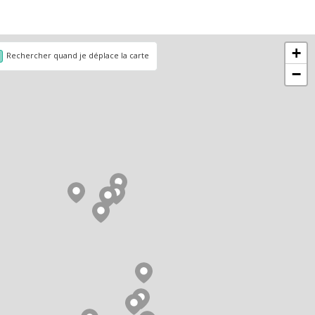
+
Rechercher quand je déplace la carte
−