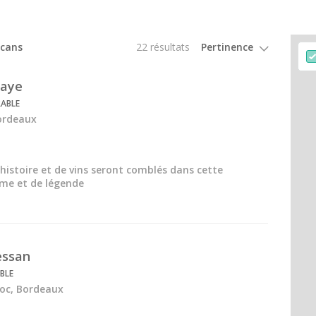
Tous les ateliers d'assemblage
rcans
22 résultats
Haye
RABLE
ordeaux
histoire et de vins seront comblés dans cette
me et de légende
essan
BLE
oc, Bordeaux