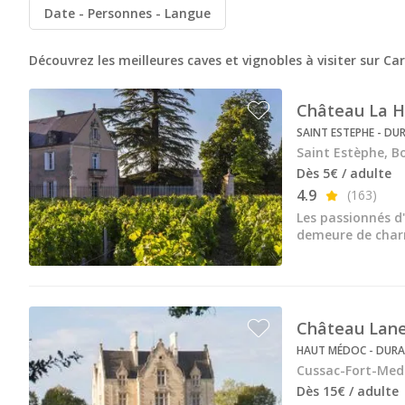
Château de la Rivière
Date
Personnes
Langue
Château de Pressac
Découvrez les meilleures caves et vignobles à visiter sur Ca
Château de Sales
Château La 
Château du Taillan
SAINT ESTEPHE - DU
Château Ferrière
Saint Estèphe, B
Dès 5€ / adulte
Château Fombrauge
4.9
(163)
Château Guadet
Les passionnés d'
demeure de char
Château Haut Bailly
Château Kirwan
Château Lafaurie Peyraguey
Château Lan
HAUT MÉDOC - DURA
Château Lagrange
Cussac-Fort-Med
Château Latour Martillac
Dès 15€ / adulte