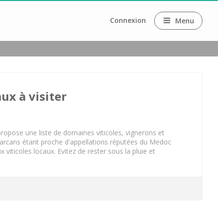
Connexion
Menu
aux
 fromage
ux à visiter
y
ropose une liste de domaines viticoles, vignerons et 
Carcans étant proche d'appellations réputées du Medoc 
iticoles locaux. Evitez de rester sous la pluie et 
ux
ilion