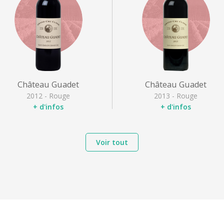
Château Guadet
Château Guadet
2012 - Rouge
2013 - Rouge
+ d'infos
+ d'infos
Appellation
: Saint Emilion
Appellation
: Saint Emilion
Grand Cru
Grand Cru
Voir tout
Cépages
: Cabernet franc,
Cépages
: Cabernet franc,
Merlot noir
Merlot noir
Type
: Rouge puissant
Type
: Rouge puissant