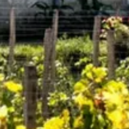
Visite cave & dégustation vin Beaujolais
Visite chateau & dégustation vin Bordeaux
Visite cave & dégustation vin Bourgogne
Visite cave & distillerie Calvados
Visite cave Champagne
Visite cave & dégustation vin Corse
Visite cave & dégustation vin Jura
Visite cave & dégustation vin Languedoc Roussillon
Visite rhumerie Martinique
Visite cave & dégustation vin Poitou Charentes
Domaines viticoles Provence
Visite cave & dégustation vin Savoie