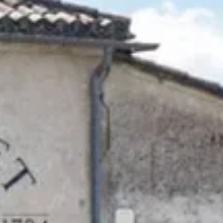
Château de la Rivière
Château de Pressac
Château de Sales
Château du Taillan
Château Ferrière
Château Fombrauge
Château Guadet
Château Haut Bailly
Château Kirwan
Château Lafaurie Peyraguey
Château Lagrange
Château Latour Martillac