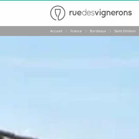
Retour
Accueil
France
Bordeaux
Saint Emilion
Visite chateau & dégustation vin Margaux
Visite chateau & dégustation vin Médoc
Visite chateau & dégustation vin Pauillac
Visite chateau & dégustation vin Pessac Léognan
Visite chateau & dégustation vin Saint Emilion
Visite chateau & dégustation vin Sauternes
Château Bouscaut
Château Chasse Spleen
Château Dauzac