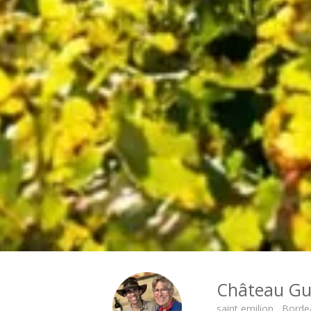
Visite cave & dégustation vin Sud Ouest
Visite cave & dégustation vin Val de Loire
Visite cave & dégustation vin Vallée du Rhône
Séjours oenologiques Bordeaux
Séjours oenologiques Saint Emilion
Séjours gastronomiques Bordeaux
Tous les séjours oenologiques
Château Gu
saint emilion , Bord