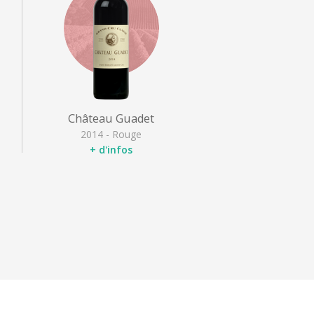
Château Guadet
2014 - Rouge
+ d'infos
Appellation
: Saint Emilion
Grand Cru
Cépages
: Cabernet franc,
Merlot noir
Type
: Rouge léger