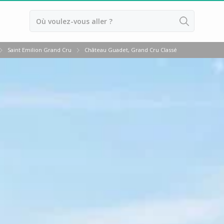
Retour
Saint Emilion Grand Cru
Château Guadet, Grand Cru Classé
Dégustation vin & fromage Borde
Toutes les dégustations de vin &
Dégustation whisky Bordeaux
Toutes les dégustations de whisk
Cours d'oenologie Bordeaux
Cours d'oenologie Saint Emilion
Tous les cours d'oenologie
Ateliers d'assemblage vin Bordea
Ateliers d’assemblage vin Saint Em