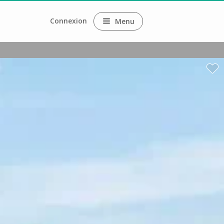
Connexion
Menu
aux
 fromage
y
ux
ilion