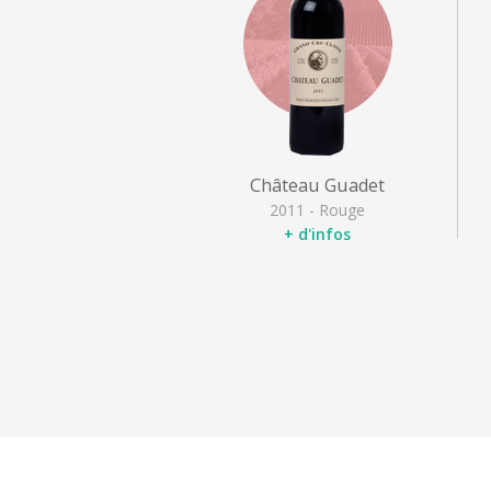
Château Guadet
2011 - Rouge
+ d'infos
Appellation
: Saint Emilion
Grand Cru
Cépages
: Cabernet franc,
Merlot noir
Type
: Rouge puissant
Les activités