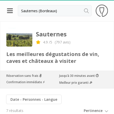
Retour
Visite chateau & dégustation vin Margaux
Sauternes
Visite chateau & dégustation vin Médoc
4.9
/5
(
797
avis)
Visite chateau & dégustation vin Pauillac
Les meilleures dégustations de vin,
Visite chateau & dégustation vin Pessac Léognan
caves et châteaux à visiter
Visite chateau & dégustation vin Saint Emilion
Réservation sans frais ✌️
Jusqu’à 30 minutes avant ⏱
Visite chateau & dégustation vin Sauternes
Confirmation immédiate ⚡️
Meilleur prix garanti 🎉
Château Bouscaut
Château Chasse Spleen
Date
Personnes
Langue
Château Dauzac
7 résultats