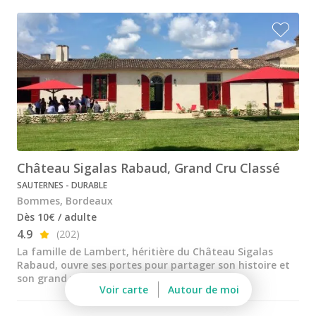
Château de la Rivière
Château de Pressac
Château de Sales
Château du Taillan
Château Ferrière
Château Fombrauge
Château Sigalas Rabaud, Grand Cru Classé
Château Guadet
SAUTERNES - DURABLE
Château Haut Bailly
Bommes, Bordeaux
Dès 10€ / adulte
Château Kirwan
4.9
(202)
Château Lafaurie Peyraguey
La famille de Lambert, héritière du Château Sigalas
Rabaud, ouvre ses portes pour partager son histoire et
Château Lagrange
son grand vin aux visiteurs
Voir carte
Autour de moi
Château Latour Martillac