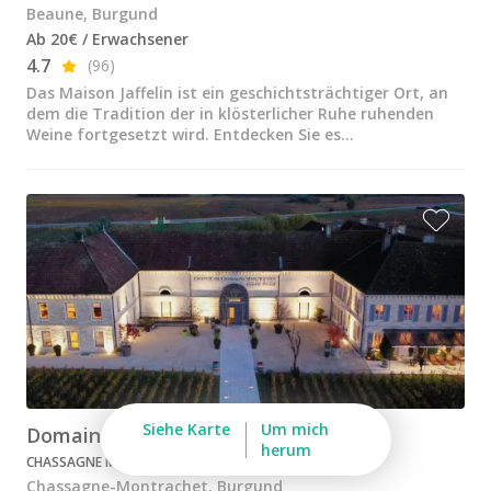
Weingüter & Weinprobe Beaujolais
Beaune, Burgund
Ab 20€ / Erwachsener
Weingüter & Weinprobe Burgund
4.7
(96)
Das Maison Jaffelin ist ein geschichtsträchtiger Ort, an
Champagnerhäuser & Verkostungen Champagner
dem die Tradition der in klösterlicher Ruhe ruhenden
Weine fortgesetzt wird. Entdecken Sie es...
Weingüter & Weinprobe Corse
Destillerien & Weinkeller Cognac
Destillerien & Weinkeller Calvados
Weingüter & Weinprobe Elsass
Weingüter & Weinprobe Jura
Weingüter & Weinprobe Languedoc Roussillon
Rumbrennereien & Destillerien Martinique
Destillerien & Weinkeller Poitou Charentes
Siehe Karte
Um mich
Domaine Famille Picard
herum
CHASSAGNE MONTRACHET - BIODYNAMISCH
Weingüter & Weinprobe Provence
Chassagne-Montrachet, Burgund