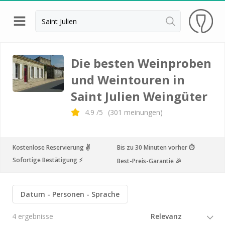
Zurück
Weingüter & Weinprobe Saint Emilion
Die besten Weinproben
und Weintouren in
Weingüter & Weinprobe Pessac Léognan
Saint Julien Weingüter
Weingüter & Weinprobe Sauternes
4.9
/5
(
301
meinungen)
Weingüter & Weinprobe Medoc
Weingüter & Weinprobe Margaux
Kostenlose Reservierung ✌️
Bis zu 30 Minuten vorher ⏱
Weingüter & Weinprobe Pauillac
Sofortige Bestätigung ⚡️
Best-Preis-Garantie 🎉
Weingüter & Weinprobe Pomerol
Weingüter & Weinprobe Bordeaux
Datum
Personen
Sprache
Weingüter & Weinprobe Beaujolais
4 ergebnisse