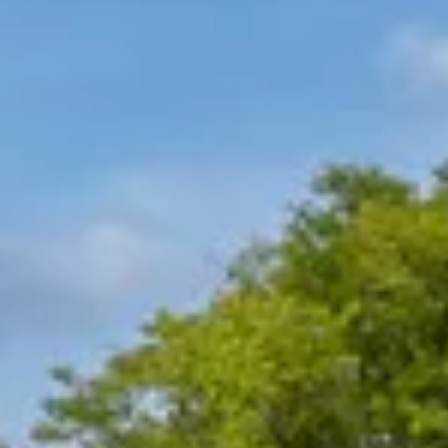
Weingüter & Weinprobe Südwesten
Weingüter & Weinprobe Loiretal
Weingüter & Weinprobe Rhonetal
Cave historique des hospices de Strasbourg
Champagne Canard-Duchêne
Champagne Lanson
Champagne Mercier
Champagne Moët & Chandon
Champagne Mumm
Champagne Vranken-Pommery
Villa Demoiselle
Champagne Ruinart