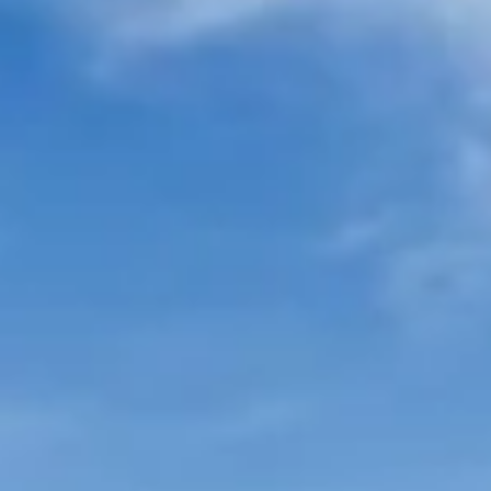
Weingüter & Weinprobe Burgund
Champagnerhäuser & Verkostungen Champagner
Weingüter & Weinprobe Corse
Destillerien & Weinkeller Cognac
Destillerien & Weinkeller Calvados
Weingüter & Weinprobe Elsass
Weingüter & Weinprobe Jura
Weingüter & Weinprobe Languedoc Roussillon
Rumbrennereien & Destillerien Martinique
Destillerien & Weinkeller Poitou Charentes
Weingüter & Weinprobe Provence
Weingüter & Weinprobe Savoie