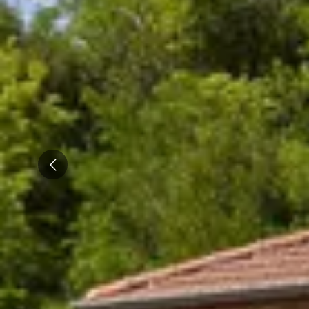
Champagne Taittinger
Champagne Veuve Clicquot
Pressoria
Achillée
Emile Beyer
Top Reiseziele
Prev
Alle Übernachtungen im Weingut