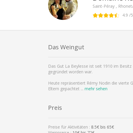
Saint-Péray , Rhonet
4.9
/5
Das Weingut
Das Gut La Beylesse ist seit 1910 im Besit
gegründet worden war.
Heute repräsentiert Rémy Nodin die vierte G
Eltern gepachtet
...
mehr sehen
Preis
Preise für Aktivitäten :
8.5
€ bis
65
€
Weinpreise :
10€ bis 72€