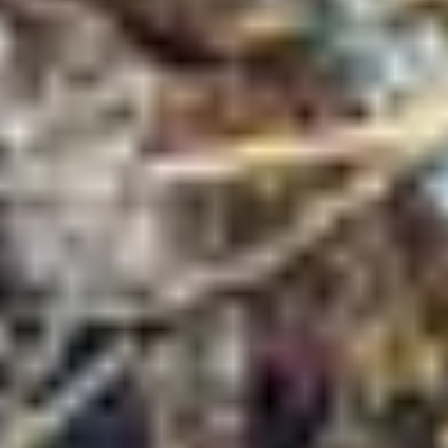
Weingüter & Weinprobe Südwesten
Weingüter & Weinprobe Loiretal
Weingüter & Weinprobe Rhonetal
Cave historique des hospices de Strasbourg
Champagne Canard-Duchêne
Champagne Lanson
Champagne Mercier
Champagne Moët & Chandon
Champagne Mumm
Champagne Vranken-Pommery
Villa Demoiselle
Champagne Ruinart