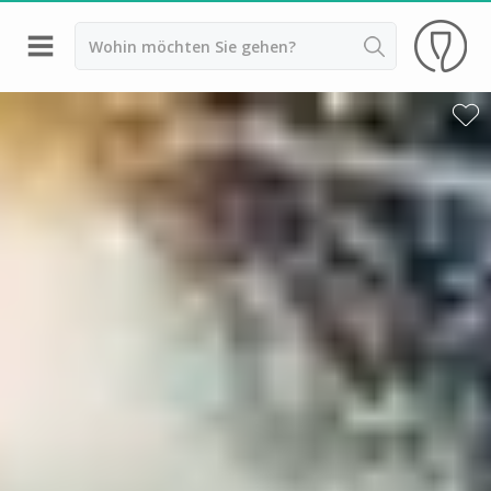
Zurück
Weingüter & Weinprobe Saint Emilion
Weingüter & Weinprobe Pessac Léognan
Weingüter & Weinprobe Sauternes
Weingüter & Weinprobe Medoc
Weingüter & Weinprobe Margaux
Weingüter & Weinprobe Pauillac
Weingüter & Weinprobe Pomerol
Weingüter & Weinprobe Bordeaux
Weingüter & Weinprobe Beaujolais