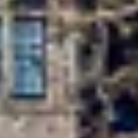
Champagne Taittinger
Champagne Veuve Clicquot
Pressoria
Achillée
Emile Beyer
Weingut Übernachtung Bordeaux
Alle Übernachtungen im Weingut