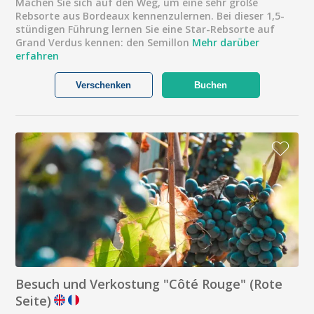
Machen Sie sich auf den Weg, um eine sehr große
Rebsorte aus Bordeaux kennenzulernen. Bei dieser 1,5-
stündigen Führung lernen Sie eine Star-Rebsorte auf
Grand Verdus kennen: den Semillon
Mehr darüber
erfahren
Verschenken
Buchen
Besuch und Verkostung "Côté Rouge" (Rote
Seite)