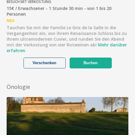
BESUCH MIT VERKOSTUNG
15€ / Erwachsener - 1 Stunde 30 min - von 1 bis 20
Personen
NEU
Tauchen Sie mit der Familie Le Grix de la Salle in die
Vergangenheit ein, von ihrem Renaissance-Schloss bis zu
ihrem ultramodernen Cuvier, und runden Sie den Abend
mit der Verkostung von vier Rotweinen ab!
Mehr darüber
erfahren
Verschenken
Buchen
Önologie