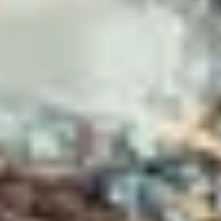
Weingüter & Weinprobe Burgund
Champagnerhäuser & Verkostungen Champagner
Weingüter & Weinprobe Corse
Destillerien & Weinkeller Cognac
Destillerien & Weinkeller Calvados
Weingüter & Weinprobe Elsass
Weingüter & Weinprobe Jura
Weingüter & Weinprobe Languedoc Roussillon
Rumbrennereien & Destillerien Martinique
Destillerien & Weinkeller Poitou Charentes
Weingüter & Weinprobe Provence
Weingüter & Weinprobe Savoie