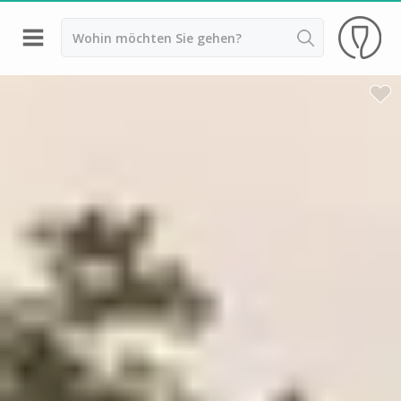
Zurück
Weingüter & Weinprobe Saint Emilion
Weingüter & Weinprobe Pessac Léognan
Weingüter & Weinprobe Sauternes
Weingüter & Weinprobe Medoc
Weingüter & Weinprobe Margaux
Weingüter & Weinprobe Pauillac
Weingüter & Weinprobe Pomerol
Weingüter & Weinprobe Bordeaux
Weingüter & Weinprobe Beaujolais