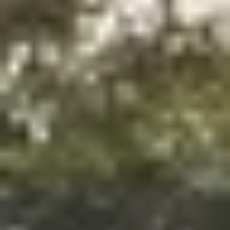
Weingüter & Weinprobe Burgund
Champagnerhäuser & Verkostungen Champagner
Weingüter & Weinprobe Corse
Destillerien & Weinkeller Cognac
Destillerien & Weinkeller Calvados
Weingüter & Weinprobe Elsass
Weingüter & Weinprobe Jura
Weingüter & Weinprobe Languedoc Roussillon
Rumbrennereien & Destillerien Martinique
Destillerien & Weinkeller Poitou Charentes
Weingüter & Weinprobe Provence
Weingüter & Weinprobe Savoie