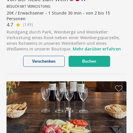
BESUCH MIT VERKOSTUNG
20€ / Erwachsener - 1 Stunde 30 min - von 2 bis 15
Personen
4.7
(149)
Rundgang durch Park, Weinberge und Weinkeller:
Verkostung eines Rosé neben einer Weinbergsparzelle,
eines Rotweins in unseren Weinkellern und eines
Weißweins in unserer Boutique.
Mehr darüber erfahren
Verschenken
Buchen