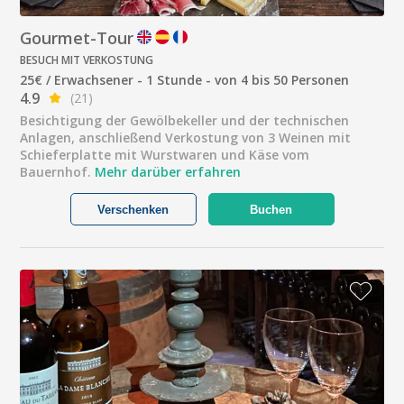
Gourmet-Tour
BESUCH MIT VERKOSTUNG
25€ / Erwachsener - 1 Stunde - von 4 bis 50 Personen
4.9
(21)
Besichtigung der Gewölbekeller und der technischen
Anlagen, anschließend Verkostung von 3 Weinen mit
Schieferplatte mit Wurstwaren und Käse vom
Bauernhof.
Mehr darüber erfahren
Verschenken
Buchen