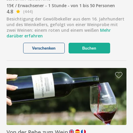
15€ / Erwachsener - 1 Stunde - von 1 bis 50 Personen
4.8
(444)
Besichtigung der Gewölbekeller aus dem 16. Jahrhundert
und des Weinkellers, gefolgt von einer Weinprobe mit
zwei Weinen: einem roten und einem weißen
Mehr
darüber erfahren
Verschenken
Buchen
Von der Rebe zum Wein