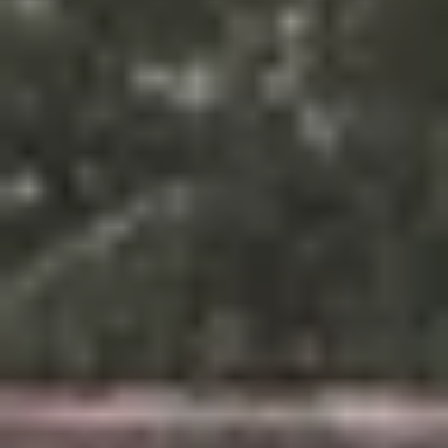
Weingüter & Weinprobe Südwesten
Weingüter & Weinprobe Loiretal
Weingüter & Weinprobe Rhonetal
Cave historique des hospices de Strasbourg
Champagne Canard-Duchêne
Champagne Lanson
Champagne Mercier
Champagne Moët & Chandon
Champagne Mumm
Champagne Vranken-Pommery
Villa Demoiselle
Champagne Ruinart