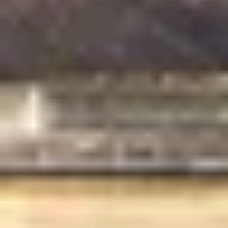
Champagne Taittinger
Champagne Veuve Clicquot
Pressoria
Achillée
Emile Beyer
Weingut Übernachtung Bordeaux
Alle Übernachtungen im Weingut