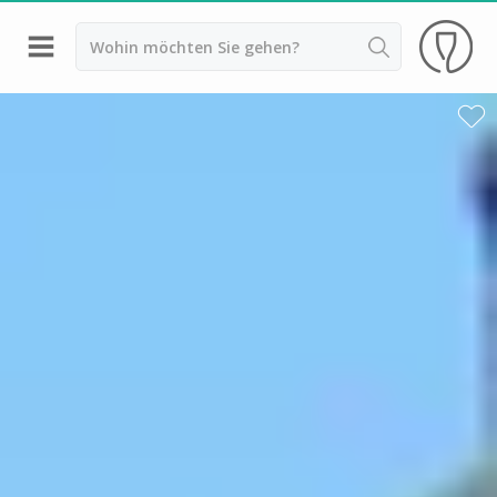
Zurück
Weingüter & Weinprobe Epernay
Weingüter & Weinprobe Reims
Weingüter & Weinprobe Troyes
Weingüter & Weinprobe Bordeaux
Weingüter & Weinprobe Beaujolais
Weingüter & Weinprobe Burgund
Champagnerhäuser & Verkostungen Champagner
Weingüter & Weinprobe Corse
Destillerien & Weinkeller Cognac