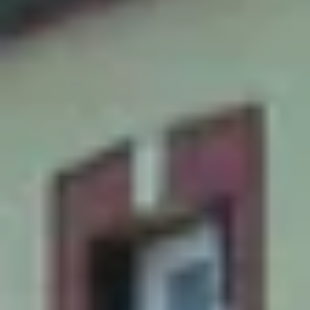
Champagne Canard-Duchêne
Champagne Lanson
Champagne Mercier
Champagne Moët & Chandon
Champagne Mumm
Champagne Vranken-Pommery
Villa Demoiselle
Champagne Ruinart
Champagne Taittinger
Champagne Veuve Clicquot
Pressoria
Achillée