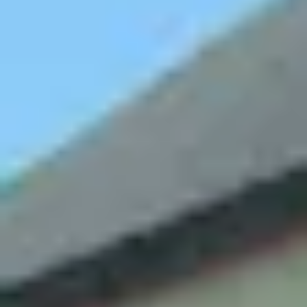
Destillerien & Weinkeller Calvados
Weingüter & Weinprobe Elsass
Weingüter & Weinprobe Jura
Weingüter & Weinprobe Languedoc Roussillon
Rumbrennereien & Destillerien Martinique
Destillerien & Weinkeller Poitou Charentes
Weingüter & Weinprobe Provence
Weingüter & Weinprobe Savoie
Weingüter & Weinprobe Südwesten
Weingüter & Weinprobe Loiretal
Weingüter & Weinprobe Rhonetal
Cave historique des hospices de Strasbourg