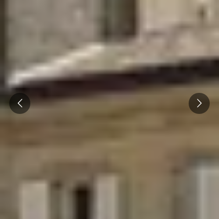
Champagne Taittinger
Champagne Veuve Clicquot
Pressoria
Achillée
Emile Beyer
Prev
Next
Weingut Übernachtung Bordeaux
Alle Übernachtungen im Weingut