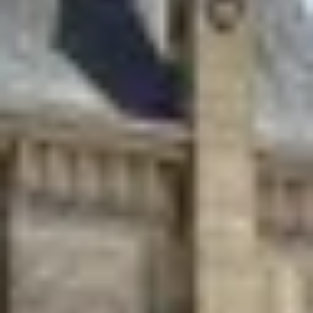
Weingüter & Weinprobe Südwesten
Weingüter & Weinprobe Loiretal
Weingüter & Weinprobe Rhonetal
Cave historique des hospices de Strasbourg
Champagne Canard-Duchêne
Champagne Lanson
Champagne Mercier
Champagne Moët & Chandon
Champagne Mumm
Champagne Vranken-Pommery
Villa Demoiselle
Champagne Ruinart