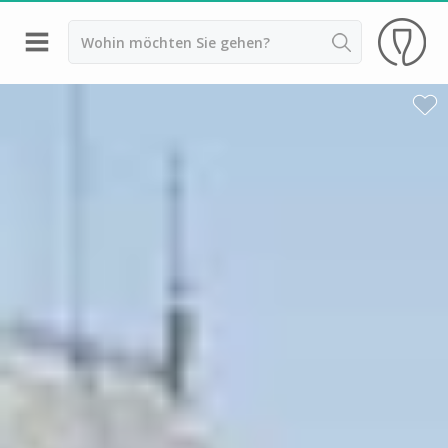
Zurück
Weingüter & Weinprobe Saint Emilion
Weingüter & Weinprobe Pessac Léognan
Weingüter & Weinprobe Sauternes
Weingüter & Weinprobe Medoc
Weingüter & Weinprobe Margaux
Weingüter & Weinprobe Pauillac
Weingüter & Weinprobe Pomerol
Weingüter & Weinprobe Bordeaux
Weingüter & Weinprobe Beaujolais