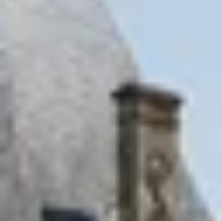
Weingüter & Weinprobe Burgund
Champagnerhäuser & Verkostungen Champagner
Weingüter & Weinprobe Corse
Destillerien & Weinkeller Cognac
Destillerien & Weinkeller Calvados
Weingüter & Weinprobe Elsass
Weingüter & Weinprobe Jura
Weingüter & Weinprobe Languedoc Roussillon
Rumbrennereien & Destillerien Martinique
Destillerien & Weinkeller Poitou Charentes
Weingüter & Weinprobe Provence
Weingüter & Weinprobe Savoie