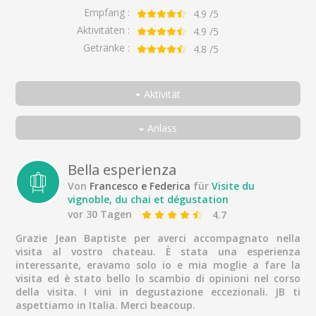
Empfang :
4.9
/5
Aktivitäten :
4.9
/5
Getränke :
4.8
/5
Aktivität
Alle
Anlass
Besichtigung des Weinbergs, des Weinkellers und Verkostung
Alle
Als Paar
Bella esperienza
Von
Francesco e Federica
für
Visite du
Unter Freunden
vignoble, du chai et dégustation
In der Familie
vor 30 Tagen
4.7
Nur
Grazie Jean Baptiste per averci accompagnato nella
visita al vostro chateau. È stata una esperienza
Geschäftsreisende
interessante, eravamo solo io e mia moglie a fare la
visita ed è stato bello lo scambio di opinioni nel corso
della visita. I vini in degustazione eccezionali. JB ti
aspettiamo in Italia. Merci beacoup.