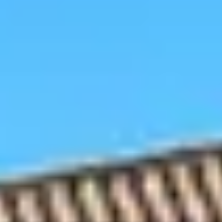
Weingüter & Weinprobe Burgund
Champagnerhäuser & Verkostungen Champagner
Weingüter & Weinprobe Corse
Destillerien & Weinkeller Cognac
Destillerien & Weinkeller Calvados
Weingüter & Weinprobe Elsass
Weingüter & Weinprobe Jura
Weingüter & Weinprobe Languedoc Roussillon
Rumbrennereien & Destillerien Martinique
Destillerien & Weinkeller Poitou Charentes
Weingüter & Weinprobe Provence
Weingüter & Weinprobe Savoie