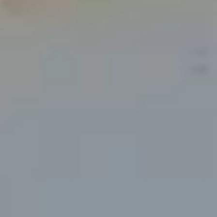
Champagne Taittinger
Champagne Veuve Clicquot
Pressoria
Achillée
Emile Beyer
Weingut Übernachtung Bordeaux
Alle Übernachtungen im Weingut