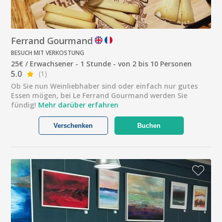
Ferrand Gourmand
BESUCH MIT VERKOSTUNG
25€ / Erwachsener - 1 Stunde - von 2 bis 10 Personen
5.0
(1)
Ob Sie nun Weinliebhaber sind oder einfach nur gutes
Essen mögen, bei Le Ferrand Gourmand werden Sie
fündig!
Mehr darüber erfahren
Verschenken
Buchen