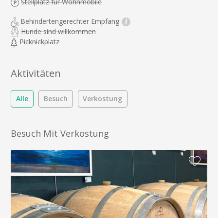
Stellplatz für Wohnmobile
Behindertengerechter Empfang
i
Hunde sind willkommen
Picknickplatz
Aktivitäten
Alle
Besuch
Verkostung
Besuch Mit Verkostung