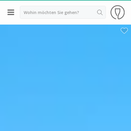
Zurück
Weingüter & Weinprobe Saint Emilion
Weingüter & Weinprobe Pessac Léognan
Weingüter & Weinprobe Sauternes
Weingüter & Weinprobe Medoc
Weingüter & Weinprobe Margaux
Weingüter & Weinprobe Pauillac
Weingüter & Weinprobe Pomerol
Weingüter & Weinprobe Bordeaux
Weingüter & Weinprobe Beaujolais