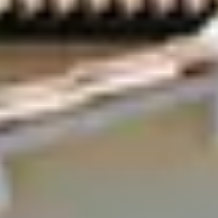
Weingüter & Weinprobe Südwesten
Weingüter & Weinprobe Loiretal
Weingüter & Weinprobe Rhonetal
Cave historique des hospices de Strasbourg
Champagne Canard-Duchêne
Champagne Lanson
Champagne Mercier
Champagne Moët & Chandon
Champagne Mumm
Champagne Vranken-Pommery
Villa Demoiselle
Champagne Ruinart