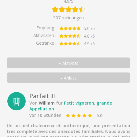
4.9/5
507 meinungen
Empfang :
5.0
/5
Aktivitäten :
4.8
/5
Getränke :
4.9
/5
Aktivität
Alle
Anlass
Kleiner Winzer, große Appellation
Alle
3 Cuvées verglichen
Als Paar
Parfait !!!
Von
William
für
Petit vigneron, grande
Unter Freunden
Appellation
In der Familie
vor 10 Stunden
5.0
Nur
Un accueil chaleureux et authentique, une présentation
très complète avec des anecdotes familiales. Nous avons
Geschäftsreisende