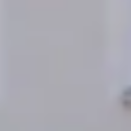
Destillerien & Weinkeller Calvados
Weingüter & Weinprobe Elsass
Weingüter & Weinprobe Jura
Weingüter & Weinprobe Languedoc Roussillon
Rumbrennereien & Destillerien Martinique
Destillerien & Weinkeller Poitou Charentes
Weingüter & Weinprobe Provence
Weingüter & Weinprobe Savoie
Weingüter & Weinprobe Südwesten
Weingüter & Weinprobe Loiretal
Weingüter & Weinprobe Rhonetal
Cave historique des hospices de Strasbourg