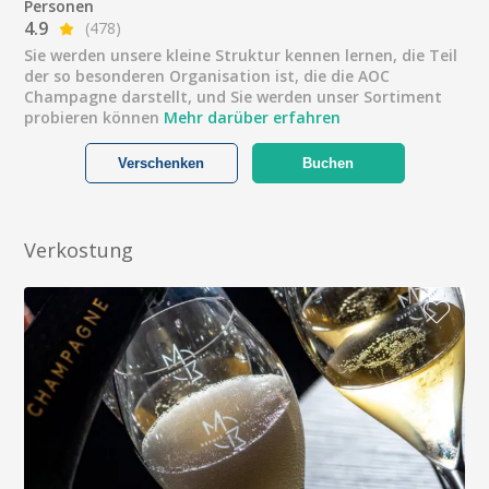
Personen
4.9
(478)
Sie werden unsere kleine Struktur kennen lernen, die Teil
der so besonderen Organisation ist, die die AOC
Champagne darstellt, und Sie werden unser Sortiment
probieren können
Mehr darüber erfahren
Verschenken
Buchen
Verkostung