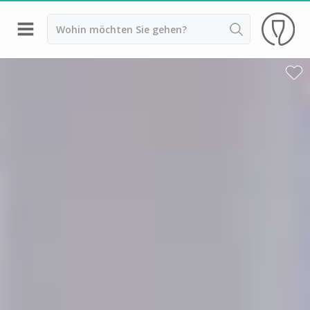
Zurück
Weingüter & Weinprobe Epernay
Weingüter & Weinprobe Reims
Weingüter & Weinprobe Troyes
Weingüter & Weinprobe Bordeaux
Weingüter & Weinprobe Beaujolais
Weingüter & Weinprobe Burgund
Champagnerhäuser & Verkostungen Champagner
Weingüter & Weinprobe Corse
Destillerien & Weinkeller Cognac