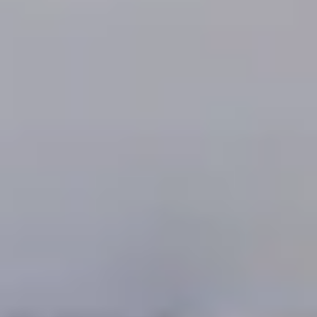
Champagne Canard-Duchêne
Champagne Lanson
Champagne Mercier
Champagne Moët & Chandon
Champagne Mumm
Champagne Vranken-Pommery
Villa Demoiselle
Champagne Ruinart
Champagne Taittinger
Champagne Veuve Clicquot
Pressoria
Achillée