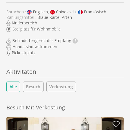
Sprachen :
Englisch,
Chinesisch,
Französisch
Zahlungsmittel :
Blaue Karte, Arten
Kinderbereich
Stellplatz für Wohnmobile
Behindertengerechter Empfang
i
Hunde sind willkommen
Picknickplatz
Aktivitäten
Alle
Besuch
Verkostung
Besuch Mit Verkostung