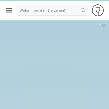
Zurück
Weingüter & Weinprobe Saint Emilion
Weingüter & Weinprobe Pessac Léognan
Weingüter & Weinprobe Sauternes
Weingüter & Weinprobe Medoc
Weingüter & Weinprobe Margaux
Weingüter & Weinprobe Pauillac
Weingüter & Weinprobe Pomerol
Weingüter & Weinprobe Bordeaux
Weingüter & Weinprobe Beaujolais