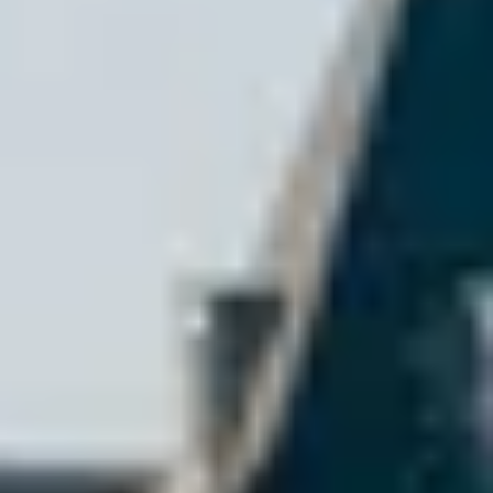
Champagne Taittinger
Champagne Veuve Clicquot
Pressoria
Achillée
Emile Beyer
Weingut Übernachtung Bordeaux
Alle Übernachtungen im Weingut