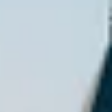
Weingüter & Weinprobe Südwesten
Weingüter & Weinprobe Loiretal
Weingüter & Weinprobe Rhonetal
Cave historique des hospices de Strasbourg
Champagne Canard-Duchêne
Champagne Lanson
Champagne Mercier
Champagne Moët & Chandon
Champagne Mumm
Champagne Vranken-Pommery
Villa Demoiselle
Champagne Ruinart