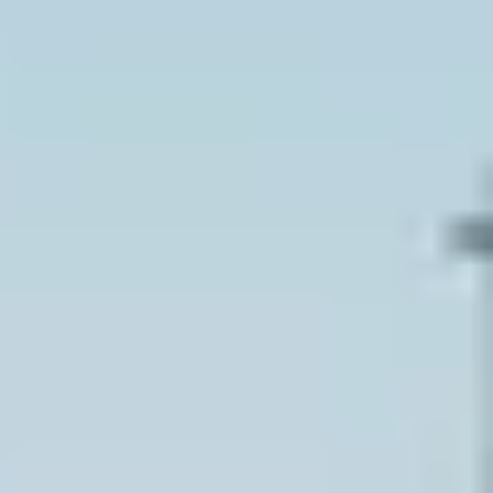
Weingüter & Weinprobe Burgund
Champagnerhäuser & Verkostungen Champagner
Weingüter & Weinprobe Corse
Destillerien & Weinkeller Cognac
Destillerien & Weinkeller Calvados
Weingüter & Weinprobe Elsass
Weingüter & Weinprobe Jura
Weingüter & Weinprobe Languedoc Roussillon
Rumbrennereien & Destillerien Martinique
Destillerien & Weinkeller Poitou Charentes
Weingüter & Weinprobe Provence
Weingüter & Weinprobe Savoie