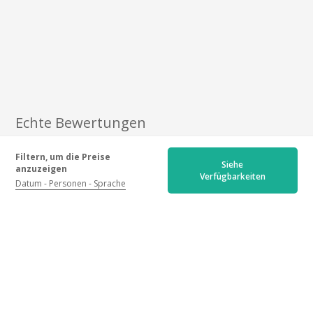
Echte Bewertungen
Filtern, um die Preise
Neueste
Älteste
Beste Bewertungen
Siehe
anzuzeigen
Verfügbarkeiten
Datum
Personen
Sprache
Weniger gute Bewertungen
4.9/5
48 meinungen
Empfang :
5.0
/5
Aktivitäten :
4.9
/5