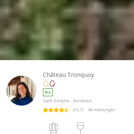
Château Tronquoy
Bio
Saint-Estèphe , Bordeaux
4.9
/5
48
meinungen