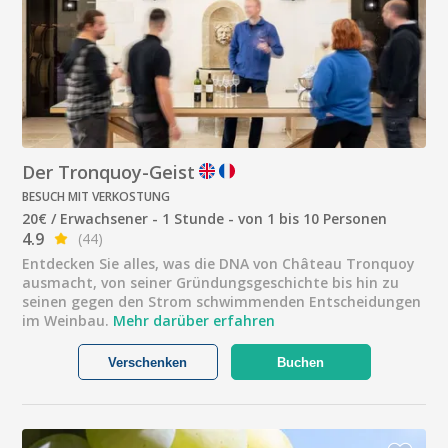
Der Tronquoy-Geist
BESUCH MIT VERKOSTUNG
20€ / Erwachsener - 1 Stunde - von 1 bis 10 Personen
4.9
(44)
Entdecken Sie alles, was die DNA von Château Tronquoy
ausmacht, von seiner Gründungsgeschichte bis hin zu
seinen gegen den Strom schwimmenden Entscheidungen
im Weinbau.
Mehr darüber erfahren
Verschenken
Buchen