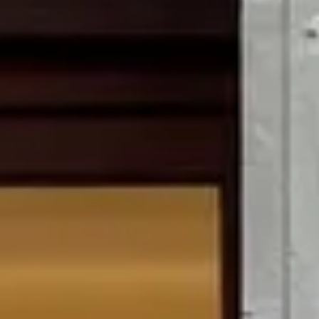
Weingüter & Weinprobe Beaujolais
Weingüter & Weinprobe Burgund
Champagnerhäuser & Verkostungen Champagner
Weingüter & Weinprobe Corse
Destillerien & Weinkeller Cognac
Destillerien & Weinkeller Calvados
Weingüter & Weinprobe Elsass
Weingüter & Weinprobe Jura
Weingüter & Weinprobe Languedoc Roussillon
Rumbrennereien & Destillerien Martinique
Destillerien & Weinkeller Poitou Charentes
Weingüter & Weinprobe Provence