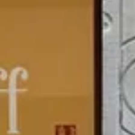
Weingüter & Weinprobe Savoie
Weingüter & Weinprobe Südwesten
Weingüter & Weinprobe Loiretal
Weingüter & Weinprobe Rhonetal
Cave historique des hospices de Strasbourg
Champagne Canard-Duchêne
Champagne Lanson
Champagne Mercier
Champagne Moët & Chandon
Champagne Mumm
Champagne Vranken-Pommery
Villa Demoiselle