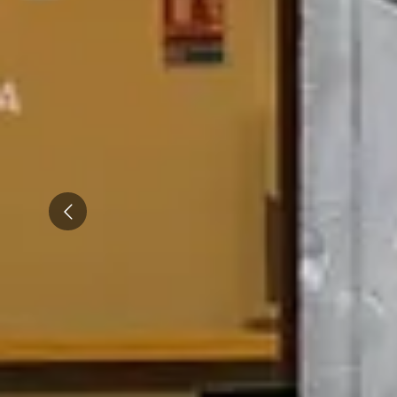
Champagne Ruinart
Champagne Taittinger
Champagne Veuve Clicquot
Pressoria
Achillée
Emile Beyer
Prev
Top Reiseziele
Alle Übernachtungen im Weingut