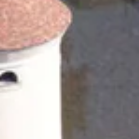
Destillerien & Weinkeller Calvados
Weingüter & Weinprobe Elsass
Weingüter & Weinprobe Jura
Weingüter & Weinprobe Languedoc Roussillon
Rumbrennereien & Destillerien Martinique
Destillerien & Weinkeller Poitou Charentes
Weingüter & Weinprobe Provence
Weingüter & Weinprobe Savoie
Weingüter & Weinprobe Südwesten
Weingüter & Weinprobe Loiretal
Weingüter & Weinprobe Rhonetal
Cave historique des hospices de Strasbourg