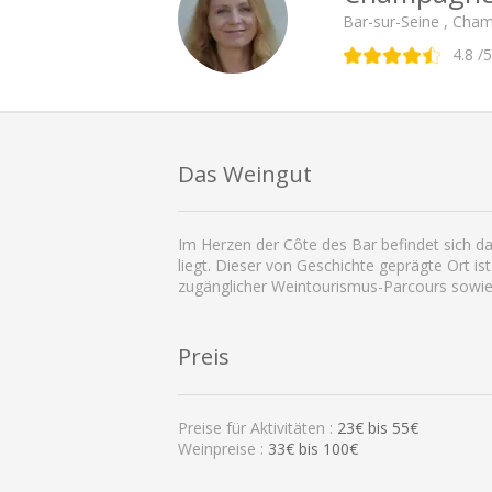
Bar-sur-Seine , Cha
4.8
/5
Das Weingut
Im Herzen der Côte des Bar befindet sich d
liegt. Dieser von Geschichte geprägte Ort 
zugänglicher Weintourismus-Parcours sowi
Preis
Preise für Aktivitäten :
23
€ bis
55
€
Weinpreise :
33€ bis 100€