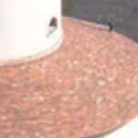
Champagne Canard-Duchêne
Champagne Lanson
Champagne Mercier
Champagne Moët & Chandon
Champagne Mumm
Champagne Vranken-Pommery
Villa Demoiselle
Champagne Ruinart
Champagne Taittinger
Champagne Veuve Clicquot
Pressoria
Achillée