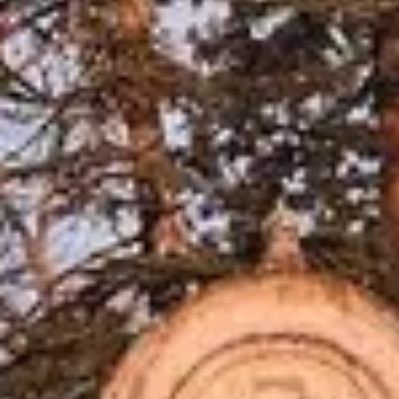
Weingüter & Weinprobe Südwesten
Weingüter & Weinprobe Loiretal
Weingüter & Weinprobe Rhonetal
Cave historique des hospices de Strasbourg
Champagne Canard-Duchêne
Champagne Lanson
Champagne Mercier
Champagne Moët & Chandon
Champagne Mumm
Champagne Vranken-Pommery
Villa Demoiselle
Champagne Ruinart