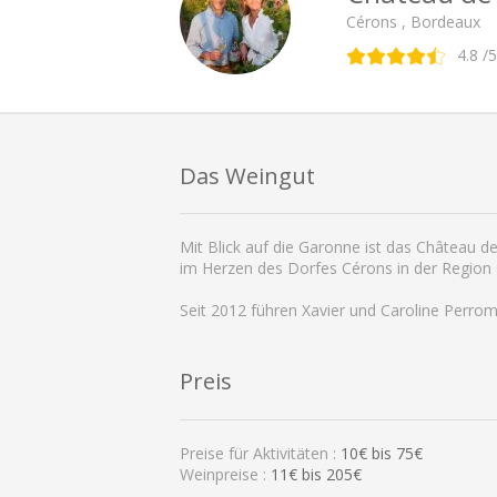
Cérons , Bordeaux
4.8
/5
Das Weingut
Mit Blick auf die Garonne ist das Château 
im Herzen des Dorfes Cérons in der Region 
Seit 2012 führen Xavier und Caroline Perro
Preis
Preise für Aktivitäten :
10
€ bis
75
€
Weinpreise :
11€ bis 205€