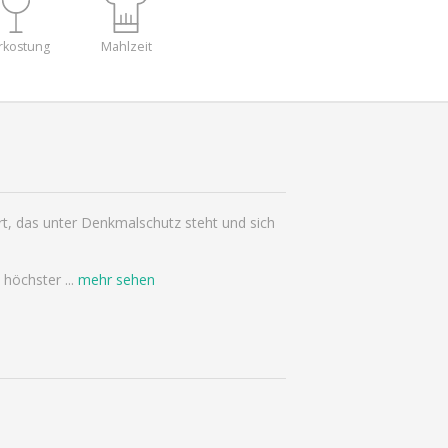
rkostung
Mahlzeit
rt, das unter Denkmalschutz steht und sich
n höchster
...
mehr sehen