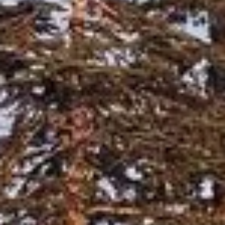
Weingüter & Weinprobe Burgund
Champagnerhäuser & Verkostungen Champagner
Weingüter & Weinprobe Corse
Destillerien & Weinkeller Cognac
Destillerien & Weinkeller Calvados
Weingüter & Weinprobe Elsass
Weingüter & Weinprobe Jura
Weingüter & Weinprobe Languedoc Roussillon
Rumbrennereien & Destillerien Martinique
Destillerien & Weinkeller Poitou Charentes
Weingüter & Weinprobe Provence
Weingüter & Weinprobe Savoie