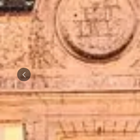
Champagne Taittinger
Champagne Veuve Clicquot
Pressoria
Achillée
Emile Beyer
Weingut Übernachtung Bordeaux
Prev
Alle Übernachtungen im Weingut