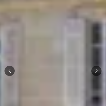
Champagne Taittinger
Champagne Veuve Clicquot
Pressoria
Achillée
Emile Beyer
Weingut Übernachtung Bordeaux
Alle Übernachtungen im Weingut
Prev
Next