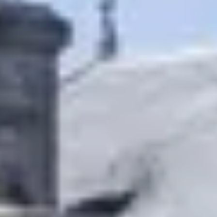
Weingüter & Weinprobe Burgund
Champagnerhäuser & Verkostungen Champagner
Weingüter & Weinprobe Corse
Destillerien & Weinkeller Cognac
Destillerien & Weinkeller Calvados
Weingüter & Weinprobe Elsass
Weingüter & Weinprobe Jura
Weingüter & Weinprobe Languedoc Roussillon
Rumbrennereien & Destillerien Martinique
Destillerien & Weinkeller Poitou Charentes
Weingüter & Weinprobe Provence
Weingüter & Weinprobe Savoie