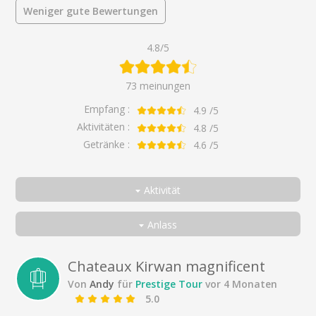
Weniger gute Bewertungen
4.8/5
73 meinungen
Empfang :
4.9
/5
Aktivitäten :
4.8
/5
Getränke :
4.6
/5
Aktivität
Alle
Anlass
Prestige Tour
Alle
Als Paar
Chateaux Kirwan magnificent
Von
Andy
für
Prestige Tour
vor 4 Monaten
Unter Freunden
5.0
In der Familie