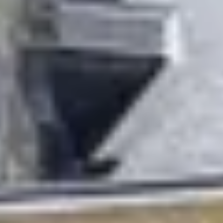
Weingüter & Weinprobe Südwesten
Weingüter & Weinprobe Loiretal
Weingüter & Weinprobe Rhonetal
Cave historique des hospices de Strasbourg
Champagne Canard-Duchêne
Champagne Lanson
Champagne Mercier
Champagne Moët & Chandon
Champagne Mumm
Champagne Vranken-Pommery
Villa Demoiselle
Champagne Ruinart