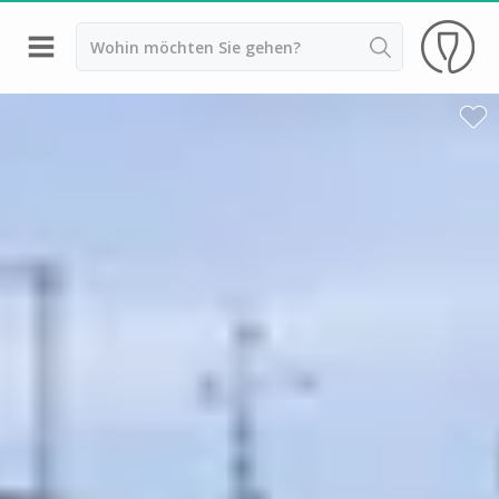
Zurück
Weingüter & Weinprobe Saint Emilion
Weingüter & Weinprobe Pessac Léognan
Weingüter & Weinprobe Sauternes
Weingüter & Weinprobe Medoc
Weingüter & Weinprobe Margaux
Weingüter & Weinprobe Pauillac
Weingüter & Weinprobe Pomerol
Weingüter & Weinprobe Bordeaux
Weingüter & Weinprobe Beaujolais