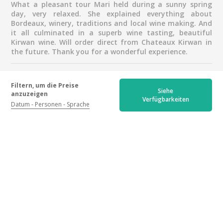
What a pleasant tour Mari held during a sunny spring
Nur
day, very relaxed. She explained everything about
Bordeaux, winery, traditions and local wine making. And
Geschäftsreisende
it all culminated in a superb wine tasting, beautiful
Kirwan wine. Will order direct from Chateaux Kirwan in
the future. Thank you for a wonderful experience.
Amazing visit
Filtern, um die Preise
Von
David
für
Prestige Tour
vor 9 Monaten
Siehe
anzuzeigen
Verfügbarkeiten
5.0
Datum
Personen
Sprache
Really a great experience, would highly recommend!
Beautiful chateau with very good
wines
Von
Lucas
für
Prestige Tour
vor 11 Monaten
4.7
I had the chance to visit this beautiful chateau on a very
hot day. Unfortunately, the guide was not very talkative
and you had to ask questions to learn more about the