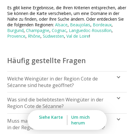
Destillerien & Weinkeller Calvados
Es gibt keine Ergebnisse, die Ihren Kriterien entsprechen, aber
Sie können die Karte verschieben, um eine Domäne in der
Weingüter & Weinprobe Elsass
Nähe zu finden, oder Ihre Suche ändern. Oder entdecken Sie
die folgenden Regionen:
Alsace
,
Beaujolais
,
Bordeaux
,
Weingüter & Weinprobe Jura
Burgund
,
Champagne
,
Cognac
,
Languedoc-Roussillon
,
Provence
,
Rhône
,
Südwesten
,
Val de Loire
!
Weingüter & Weinprobe Languedoc Roussillon
Rumbrennereien & Destillerien Martinique
Häufig gestellte Fragen
Destillerien & Weinkeller Poitou Charentes
Weingüter & Weinprobe Provence
Welche Weingüter in der Region Cote de
Weingüter & Weinprobe Savoie
Sézanne sind heute geöffnet?
Weingüter & Weinprobe Südwesten
Um die heute geöffneten Weingüter in der Cote de
Was sind die beliebtesten Weingüter in der
Sézanne Weinregion,
hier klicken
.
Weingüter & Weinprobe Loiretal
Region Cote de Sézanne?
Die beliebtesten Weingüter in Cote de Sézanne
Weingüter & Weinprobe Rhonetal
Siehe Karte
Um mich
Muss man vor dem Besuch eines Weingüter
herum
Weinregion sind :
in der Region Cote de Sézanne reservieren?
Cave historique des hospices de Strasbourg
Entdecken Sie
die beliebtestenr
Weingüter in der