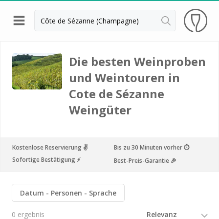
Zurück
Weingüter & Weinprobe Epernay
Die besten Weinproben
und Weintouren in
Weingüter & Weinprobe Reims
Cote de Sézanne
Weingüter & Weinprobe Troyes
Weingüter
Weingüter & Weinprobe Bordeaux
Weingüter & Weinprobe Beaujolais
Kostenlose Reservierung ✌️
Bis zu 30 Minuten vorher ⏱
Weingüter & Weinprobe Burgund
Sofortige Bestätigung ⚡️
Best-Preis-Garantie 🎉
Champagnerhäuser & Verkostungen Champagner
Weingüter & Weinprobe Corse
Datum
Personen
Sprache
Destillerien & Weinkeller Cognac
0 ergebnis