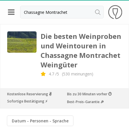
Zurück
Weingüter & Weinprobe Beaune
Die besten Weinproben
und Weintouren in
Weingüter & Weinprobe Chablis
Chassagne Montrachet
Weingüter & Weinprobe Dijon
Weingüter
Weingüter & Weinprobe Meursault
4.7
/5
(
530
meinungen)
Weingüter & Weinprobe Nuits Saint Georges
Weingüter & Weinprobe Macon
Kostenlose Reservierung ✌️
Bis zu 30 Minuten vorher ⏱
Weingüter & Weinprobe Gevrey Chambertin
Sofortige Bestätigung ⚡️
Best-Preis-Garantie 🎉
Weingüter & Weinprobe Pommard
Weingüter & Weinprobe Bordeaux
Datum
Personen
Sprache