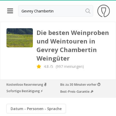
Zurück
Weingüter & Weinprobe Beaune
Die besten Weinproben
und Weintouren in
Weingüter & Weinprobe Chablis
Gevrey Chambertin
Weingüter & Weinprobe Dijon
Weingüter
Weingüter & Weinprobe Meursault
4.8
/5
(
997
meinungen)
Weingüter & Weinprobe Nuits Saint Georges
Weingüter & Weinprobe Macon
Kostenlose Reservierung ✌️
Bis zu 30 Minuten vorher ⏱
Weingüter & Weinprobe Gevrey Chambertin
Sofortige Bestätigung ⚡️
Best-Preis-Garantie 🎉
Weingüter & Weinprobe Pommard
Weingüter & Weinprobe Bordeaux
Datum
Personen
Sprache