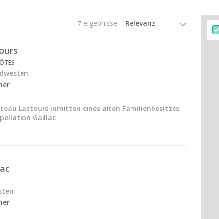
7 ergebnisse
ours
CÔTES
Südwesten
ner
teau Lastours inmitten eines alten Familienbesitzes
pellation Gaillac
ac
sten
ner