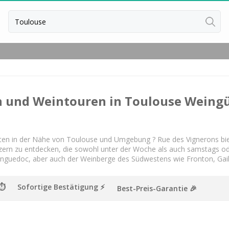
Zurück
Weingut Übernachtung Bordeaux
Weingut Übernachtung Burgund
n und Weintouren in Toulouse Weing
Weingut Übernachtung Champag
eiten in der Nähe von Toulouse und Umgebung
? Rue des Vignerons bie
zern zu entdecken, die sowohl unter der Woche als auch samstags od
Languedoc, aber auch der Weinberge des Südwestens wie Fronton, Gail
 ⏱
Sofortige Bestätigung ⚡️
Best-Preis-Garantie 🎉