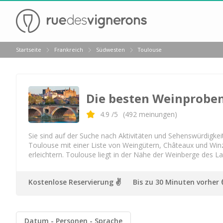
Zurück
Startseite
Frankreich
Südwesten
Toulouse
Destillerien & Weinkeller Armagnac
Weingüter & Weinprobe Bergerac
Die besten Weinprobe
Weingüter & Weinprobe Cahors
Weingüter & Weinprobe Gaillac
4.9
/5
(
492
meinungen)
Weingüter & Weinprobe Toulouse
Sie sind auf der Suche nach Aktivitäten und Sehenswürdigk
Toulouse mit einer Liste von Weingütern, Châteaux und Win
Weingüter & Weinprobe Jurançon
erleichtern. Toulouse liegt in der Nähe der Weinberge des 
Weingüter & Weinprobe Monbazillac
Kostenlose Reservierung ✌️
Bis zu 30 Minuten vorher
Weingüter & Weinprobe Dordogne
Weingüter & Weinprobe Bordeaux
Datum
Personen
Sprache