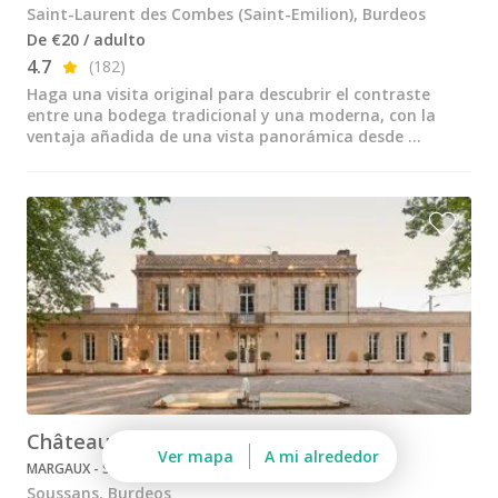
Bodegas y cata de vinos Provenza
Saint-Laurent des Combes (Saint-Emilion), Burdeos
De €20 / adulto
Bodegas y cata de vinos Savoie
4.7
(182)
Haga una visita original para descubrir el contraste
Bodegas y cata de vinos Sudoeste Francia
entre una bodega tradicional y una moderna, con la
ventaja añadida de una vista panorámica desde ...
Bodegas y cata de vinos Valle del Loira
Bodegas y cata de vinos Valle del Ródano
Bodegas y cata de vinos Carcassonne
Bodegas y cata de vinos Dijon
Bodegas y cata de vinos Narbona
Bodegas y cata de vinos Nimes
Bodegas y cata de vinos Reims
Bodegas y cata de vinos Saint Emilion
Château Haut-Breton Larigaudière
Ver mapa
A mi alrededor
MARGAUX - SOSTENIBLE
Soussans, Burdeos