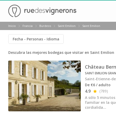
Volver
Inicio
Francia
Burdeos
Saint Emilion
Saint Emilion
Bodegas y cata de vinos Alsacia
Fecha
Personas
Idioma
Bodegas y cata de vinos Beaujolais
Bodegas y cata de vinos Borgoña
Descubra las mejores bodegas que visitar en Saint Emilion
Bodegas y cata de vinos Bordeaux
Château Ber
Destilerías y cata de calvados
SAINT EMILION GRA
Saint-Etienne-de
Bodegas y cata de champagne
De €6 / adulto
Bodegas y cata de vinos Jura
4.9
(789)
A sólo 5 minutos
Bodegas y cata de vinos Languedoc Rosellón
familiar en la qu
cordialida...
Destilerias de ron Martinica