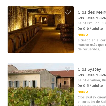
Bodegas y cata de vinos Provenza
Bodegas y cata de vinos Savoie
Clos des Men
SAINT EMILION GRAN
Bodegas y cata de vinos Sudoeste Francia
Saint Emilion, B
De €10 / adulto
Bodegas y cata de vinos Valle del Loira
NUEVO
Bodegas y cata de vinos Valle del Ródano
Situado en el co
mucho más que un
Bodegas y cata de vinos Carcassonne
de recuerdos,...
Bodegas y cata de vinos Dijon
Bodegas y cata de vinos Narbona
Clos Systey
Bodegas y cata de vinos Nimes
SAINT EMILION GRAN
Saint-Emilion, B
Bodegas y cata de vinos Reims
De €15 / adulto
NUEVO
Bodegas y cata de vinos Saint Emilion
Clos Systey cuent
el corazón de Sa