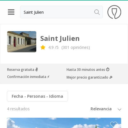
Volver
Bodegas y cata de vinos Alsacia
Saint Julien
Bodegas y cata de vinos Beaujolais
4.9
/5
(
301
opiniónes)
Bodegas y cata de vinos Borgoña
Bodegas y cata de vinos Bordeaux
Reserva gratuita ✌️
Hasta 30 minutos antes ⏱
Destilerías y cata de calvados
Confirmación inmediata ⚡️
Mejor precio garantizado 🎉
Bodegas y cata de champagne
Fecha
Personas
Idioma
Bodegas y cata de vinos Jura
4 resultados
Bodegas y cata de vinos Languedoc Rosellón
Destilerias de ron Martinica