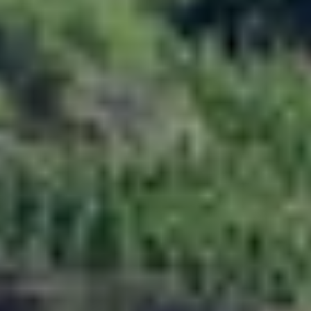
Bodegas y cata de vinos Provenza
Bodegas y cata de vinos Savoie
Bodegas y cata de vinos Sudoeste Francia
Bodegas y cata de vinos Valle del Loira
Bodegas y cata de vinos Valle del Ródano
Bodegas y cata de vinos Carcassonne
Bodegas y cata de vinos Dijon
Bodegas y cata de vinos Narbona
Bodegas y cata de vinos Nimes
Bodegas y cata de vinos Reims
Bodegas y cata de vinos Saint Emilion