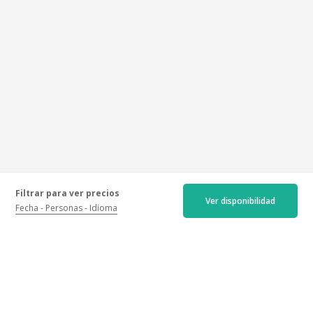
Filtrar para ver precios
Ver disponibilidad
Fecha
Personas
Idioma
Opiniones certificadas
Más recientes
Menos recientes
Mejores
Peores