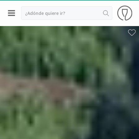
Volver
Bodegas y cata de vinos Alsacia
Bodegas y cata de vinos Beaujolais
Bodegas y cata de vinos Borgoña
Bodegas y cata de vinos Bordeaux
Destilerías y cata de calvados
Bodegas y cata de champagne
Bodegas y cata de vinos Jura
Bodegas y cata de vinos Languedoc Rosellón
Destilerias de ron Martinica