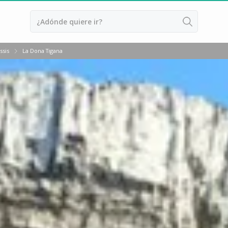
ssis
La Dona Tigana