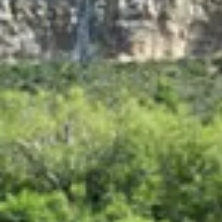
Bodegas y cata de vinos Provenza
Bodegas y cata de vinos Savoie
Bodegas y cata de vinos Sudoeste Francia
Bodegas y cata de vinos Valle del Loira
Bodegas y cata de vinos Valle del Ródano
Bodegas y cata de vinos Carcassonne
Bodegas y cata de vinos Dijon
Bodegas y cata de vinos Narbona
Bodegas y cata de vinos Nimes
Bodegas y cata de vinos Reims
Bodegas y cata de vinos Saint Emilion