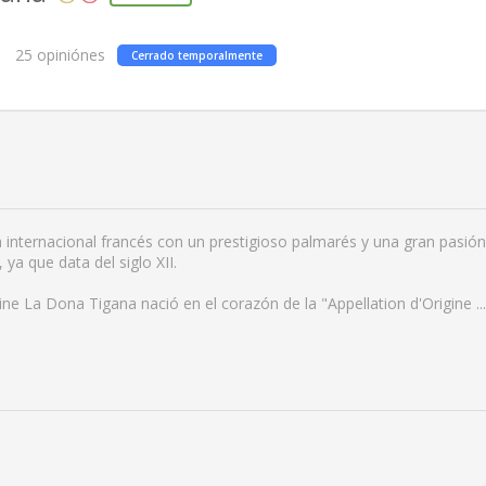
25
opiniónes
Cerrado temporalmente
 internacional francés con un prestigioso palmarés y una gran pasió
ya que data del siglo XII.
e La Dona Tigana nació en el corazón de la "Appellation d'Origine
...