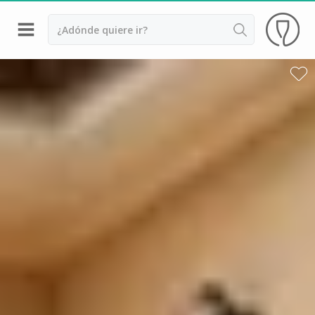
Volver
Bodegas y cata de vinos Alsacia
Bodegas y cata de vinos Beaujolais
Bodegas y cata de vinos Borgoña
Bodegas y cata de vinos Bordeaux
Destilerías y cata de calvados
Bodegas y cata de champagne
Bodegas y cata de vinos Jura
Bodegas y cata de vinos Languedoc Rosellón
Destilerias de ron Martinica