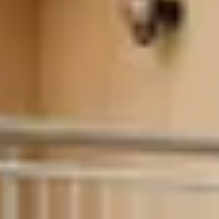
Bodegas y cata de vinos Provenza
Bodegas y cata de vinos Savoie
Bodegas y cata de vinos Sudoeste Francia
Bodegas y cata de vinos Valle del Loira
Bodegas y cata de vinos Valle del Ródano
Bodegas y cata de vinos Carcassonne
Bodegas y cata de vinos Dijon
Bodegas y cata de vinos Narbona
Bodegas y cata de vinos Nimes
Bodegas y cata de vinos Reims
Bodegas y cata de vinos Saint Emilion