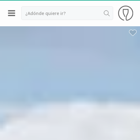
Volver
Bodegas y cata de vinos Alsacia
Bodegas y cata de vinos Beaujolais
Bodegas y cata de vinos Borgoña
Bodegas y cata de vinos Bordeaux
Destilerías y cata de calvados
Bodegas y cata de champagne
Bodegas y cata de vinos Jura
Bodegas y cata de vinos Languedoc Rosellón
Destilerias de ron Martinica