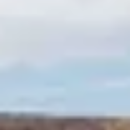
Bodegas y cata de vinos Provenza
Bodegas y cata de vinos Savoie
Bodegas y cata de vinos Sudoeste Francia
Bodegas y cata de vinos Valle del Loira
Bodegas y cata de vinos Valle del Ródano
Bodegas y cata de vinos Carcassonne
Bodegas y cata de vinos Dijon
Bodegas y cata de vinos Narbona
Bodegas y cata de vinos Nimes
Bodegas y cata de vinos Reims
Bodegas y cata de vinos Saint Emilion