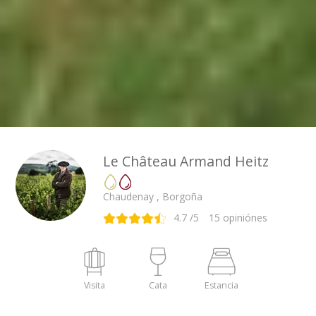
Le Château Armand Heitz
Chaudenay , Borgoña
4.7
/5
15
opiniónes
Visita
Cata
Estancia