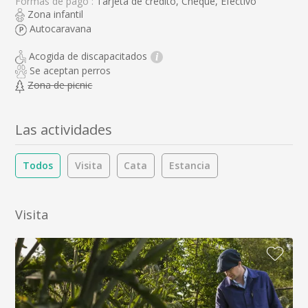
Formas de pago :
Tarjeta de crédito, Cheque, Efectivo
Zona infantil
Autocaravana
Acogida de discapacitados
i
Se aceptan perros
Zona de picnic
Las actividades
Todos
Visita
Cata
Estancia
Visita