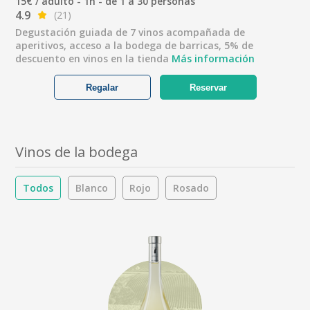
15€ / adulto - 1h - de 1 a 30 personas
4.9
(21)
Degustación guiada de 7 vinos acompañada de
aperitivos, acceso a la bodega de barricas, 5% de
descuento en vinos en la tienda
Más información
Regalar
Reservar
Vinos de la bodega
Todos
Blanco
Rojo
Rosado