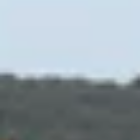
Bodegas y cata de vinos Provenza
Bodegas y cata de vinos Savoie
Bodegas y cata de vinos Sudoeste Francia
Bodegas y cata de vinos Valle del Loira
Bodegas y cata de vinos Valle del Ródano
Bodegas y cata de vinos Carcassonne
Bodegas y cata de vinos Dijon
Bodegas y cata de vinos Narbona
Bodegas y cata de vinos Nimes
Bodegas y cata de vinos Reims
Bodegas y cata de vinos Saint Emilion