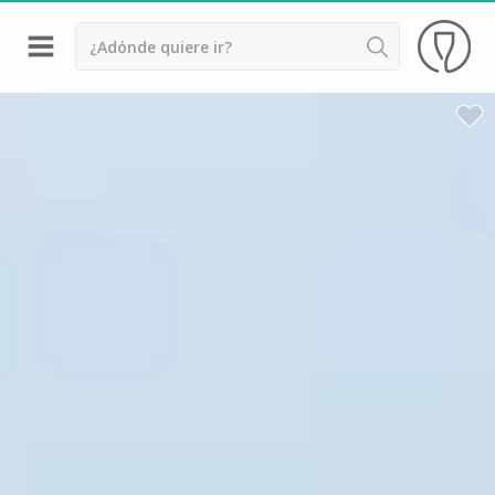
Volver
Bodegas y cata de vinos Alsacia
Bodegas y cata de vinos Beaujolais
Bodegas y cata de vinos Borgoña
Bodegas y cata de vinos Bordeaux
Destilerías y cata de calvados
Bodegas y cata de champagne
Bodegas y cata de vinos Jura
Bodegas y cata de vinos Languedoc Rosellón
Destilerias de ron Martinica