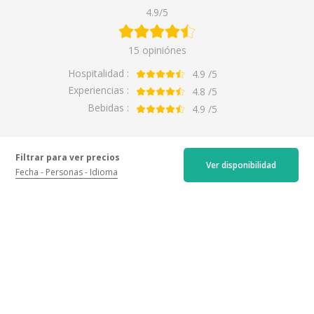
4.9/5
15 opiniónes
Hospitalidad :
4.9
/5
Experiencias :
4.8
/5
Bebidas :
4.9
/5
Actividad
Filtrar para ver precios
Ver disponibilidad
Fecha
Personas
Idioma
Todos
Ocasión
Visita a la bodega y degustación
Todos
Degustación de los vinos de la finca
Pareja
Super!
Por
Cécile
para
Visite des caves et dégustation
Entre amigos
hace un mes
5.0
Con la familia
Sólo
Très bonne dégustation