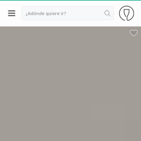
Volver
Bodegas y cata de vinos Alsacia
Bodegas y cata de vinos Beaujolais
Bodegas y cata de vinos Borgoña
Bodegas y cata de vinos Bordeaux
Destilerías y cata de calvados
Bodegas y cata de champagne
Bodegas y cata de vinos Jura
Bodegas y cata de vinos Languedoc Rosellón
Destilerias de ron Martinica