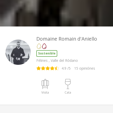
Domaine Romain d'Aniello
Sostenible
Félines , Valle del Ródano
4.9
/5
15
opiniónes
Visita
Cata